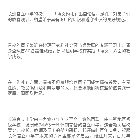
长洲官立中学的校训
--
「博文约礼」出自论语，是孔子对弟子们
的教育规训，期望弟子具有深广的知识和遵守礼仪的良好规范。
贵校的同学最近在地理研究和社会可持续发展的专题研习中，晋
身全球首
30
名最佳成绩，足以证明学校在实践「博文」方面的教
学成效。
在「约礼」方面，贵校不但着眼培养同学们成为懂得关爱、有责
任感、敦品砺行及明辨是非的人，还要求他们将这些价值实践于
家庭、国家及世界。
长洲官立中学由一九零八年创立至今，悠悠百载，由一所地区初
级学校，发展成为现今一所体制完备的官立中学，这全赖历届校
管会、校长、教师及员工的努力耕耘。我谨借此百年庆典，祝愿
长洲官立中学在未来的岁月里能承先启后，继往开来，百尺竿