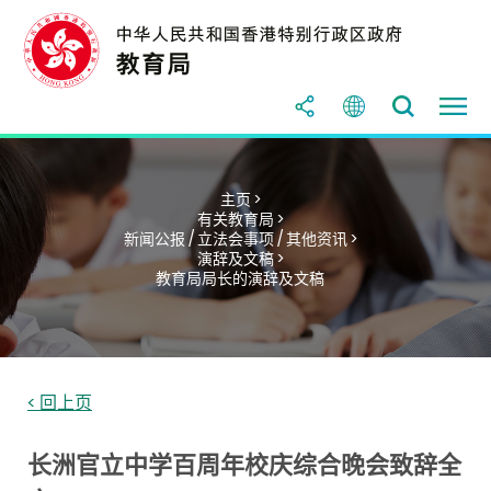
主页 >
有关教育局 >
新闻公报 / 立法会事项 / 其他资讯 >
演辞及文稿 >
教育局局长的演辞及文稿
< 回上页
长洲官立中学百周年校庆综合晚会致辞全