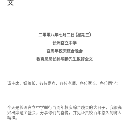
文
二零零八年七月二日
(
星期三
)
长洲官立中学
百周年校庆综合晚会
教育局局长孙明扬先生致辞全文
谭主席、钮校长、各位嘉宾、各位老师、各位家长、各位同学：
今天是长洲官立中学举行百周年校庆综合晚会的大日子，我很高
兴出席这个盛会，分享你们的喜悦，并见证贵校百年悠久的育人
精神。