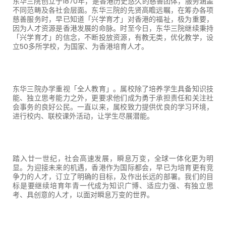
东华三院创立于
1870
年，是香港历史悠久的慈善团体，服务涵盖
不同范畴及各社会层面。东华三院的先贤高瞻远瞩，在筹办各项
慈善服务时，早已知道「兴学育才」对香港的福祉，极为重要，
因为人才资源是香港发展的命脉。时至今日，东华三院继续秉持
「兴学育才」的信念，不断投放资源，有教无类，优化教学，设
立
50
多所学校，为国家、为香港培育人才。
东华三院办学重视「全人教育」。属校除了培养学生具备知识技
能、独立思考能力之外，更要求他们成为勇于承担责任和关注社
会事务的良好公民。一直以来，属校致力提供优良的学习环境，
进行校内、联校课外活动，让学生尽展潜能。
踏入廿一世纪，社会高速发展，瞬息万变，全球一体化更为明
显。为迎接未来的机遇，香港作为国际都会，早已为培育更有竞
争力的人才，订立了明确的目标，及作出长远的部署。我们的目
标是要继续培育年青一代成为知识广博、适应力强、有独立思
考、具创意的人才，以面对瞬息万变的世界。