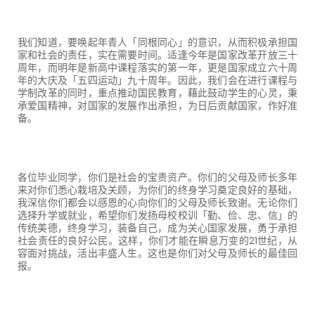
我们知道，要唤起年青人「同根同心」的意识，从而积极承担国
家和社会的责任，实在需要时间。适逢今年是国家改革开放三十
周年，而明年是新高中课程落实的第一年，更是国家成立六十周
年的大庆及「五四运动」九十周年。因此，我们会在进行课程与
学制改革的同时，重点推动国民教育，藉此鼓动学生的心灵，秉
承爱国精神，对国家的发展作出承担，为日后贡献国家，作好准
备。
各位毕业同学，你们是社会的宝贵资产。你们的父母及师长多年
来对你们悉心栽培及关顾，为你们的终身学习奠定良好的基础，
我深信你们都会以感恩的心向你们的父母及师长致谢。无论你们
选择升学或就业，希望你们发扬母校校训「勤、俭、忠、信」的
传统美德，终身学习，装备自己，成为关心国家发展，勇于承担
社会责任的良好公民。这样，你们才能在瞬息万变的
21
世纪，从
容面对挑战，活出丰盛人生。这也是你们对父母及师长的最佳回
报。