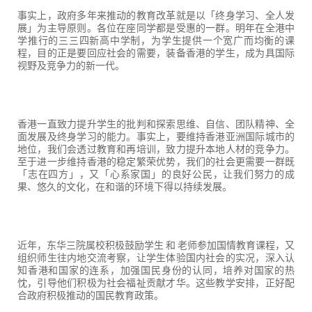
事实上，政府多年来推动的教育改革就是以「终身学习、全人发
展」为主导原则。各位在座同学都是受惠的一群。明年在全港中
学推行的三三四新高中学制，为学生提供一个宽广而均衡的课
程，目的正是要回应社会的需要，装备香港的学生，成为具国际
视野及竞争力的新一代。
香港一直致力提升学生的批判和探索思维、自信、团队精神、全
面发展及终身学习的能力。事实上，要维持香港亚洲国际城市的
地位，我们会透过教育和再培训，致力提升本地人材的竞争力。
至于进一步维持香港的稳定繁荣优势，我们的社会更需要一群既
「志在四方」，又「心系家国」的良好公民，让我们努力的成
果、悠久的文化，在和谐的环境下得以持续发展。
近年，东华三院属校积极鼓励学生 和 老师参加国情教育课程，又
组织师生往内地交流考察，让学生体验国内社会的实况，深入认
知香港和国家的连系，加强国民身份的认同，培养对国家的热
忱，引导他们积极为社会福祉贡献才华。这些教学安排，正好配
合政府积极推动的国民教育政策。