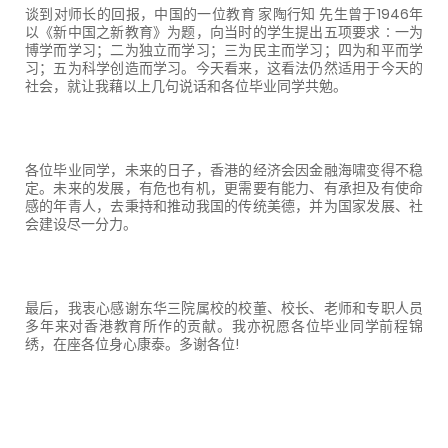
谈到对师长的回报，中国的一位教育 家陶行知 先生曾于
1946
年
以《新中国之新教育》为题，向当时的学生提出五项要求∶一为
博学而学习；二为独立而学习；三为民主而学习；四为和平而学
习；五为科学创造而学习。今天看来，这看法仍然适用于今天的
社会，就让我藉以上几句说话和各位毕业同学共勉。
各位毕业同学，未来的日子，香港的经济会因金融海啸变得不稳
定。未来的发展，有危也有机，更需要有能力、有承担及有使命
感的年青人，去秉持和推动我国的传统美德，并为国家发展、社
会建设尽一分力。
最后，我衷心感谢东华三院属校的校董、校长、老师和专职人员
多年来对香港教育所作的贡献。我亦祝愿各位毕业同学前程锦
绣，在座各位身心康泰。多谢各位
!