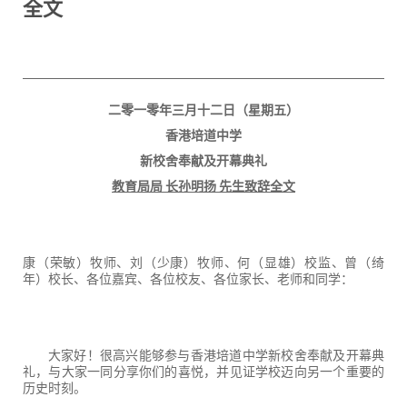
全文
二零一零年三月十二日（星期五）
香港培道中学
新校舍奉献及开幕典礼
教育局局 长孙明扬 先生致辞全文
康（荣敏）牧师、刘（少康）牧师、何（显雄）校监、曾（绮
年）校长、各位嘉宾、各位校友、各位家长、老师和同学：
大家好！很高兴能够参与香港培道中学新校舍奉献及开幕典
礼，与大家一同分享你们的喜悦，并见证学校迈向另一个重要的
历史时刻。