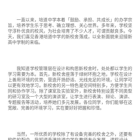
一直以来，培道中学本着「鼓励、承担、共成长」的办学宗
旨，培养学生乐于思考、确立理想、关心世界。多年来，学校坚
守淳朴优良的校风，为社会培育了不少人才，可谓贡献良多。今
天，我们喜见香港培道中学的新校舍落成，以全新面貌来迎接新
高中学制的来临。
我知道学校管理层在设计和构思新校舍时，处处都以学生的
学习需要为本。首先，新校舍座落于绿树环抱之地，学校在设计
上善用环境的优势，营造开扬舒适、光线充足的环境，让同学可
以更有效地学习。新校舍的另一特色是空间特别多，方便学生共
同和协作学习。除了课室及实验室外，新校舍特别设置不同类型
的研习室及一个大型的演讲室，让学生进行表演、辩论、演讲、
专题报告等活动，培养她们多元发展。各位同学，你们能够在这
宽敞、完善的环境学习，实在要好好把握和珍惜。
当然，一所优质的学校除了有设备完善的校舍之外，还要有
软件的配合。我知道香港培道中学在教师专业发展、课程设计、