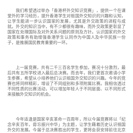
我们希望透过举办「香港杯外交知识竞赛」，提供一个在课
堂外的学习经历，提升香港学生对祖国外交知识的兴趣和认知，
让学生能进一步认识国家的发展，尤其是外交政策的进程与成
就。外交的知识当中，有不少都很有趣味，而外交政策更彰显了
国家在处理国际及对外关系问题的原则及方针。认识国家的外交
政策和事务有助增强香港学生认同作为中国人及中华民族一份
子，是推展国民教育重要的一环。
上一届竞赛，共有二千三百名学生参加，赛况十分激烈，最
后共有五所学校进入最后总决赛。而去年，我们更首次邀请小学
生参赛，希望从小培养他们认识祖国外交知识的兴趣。今年的竞
赛也将同样精彩，增设了不同组别和多项附属比赛。我相信透过
不同性质的比赛活动，可以增加年轻人于不同层面、以不同形式
来接触外交知识的机会。
今年适逢是国家辛亥革命一百周年，所以今届竞赛将以「纪
念辛亥百年，毋忘振兴中华」为主题，让学生藉着历史认识祖国
外交的发展。今届于总决赛胜出的学生，更将会获安排前往北京