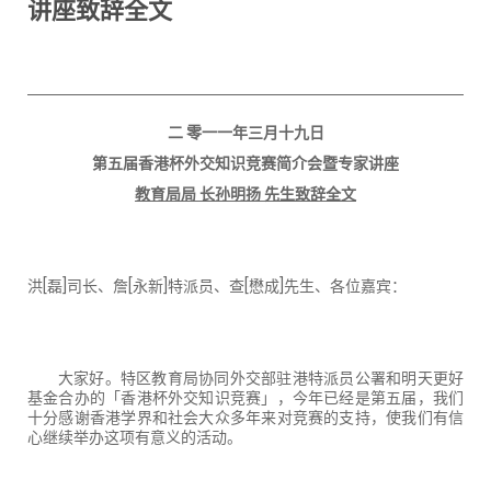
讲座致辞全文
二
零一一年三月十九日
第五届香港杯外交知识竞赛简介会暨专家讲座
教育局局 长孙明扬 先生致辞全文
洪
[
磊
]
司长、詹
[
永新
]
特派员、查
[
懋成
]
先生、各位嘉宾：
大家好。特区教育局协同外交部驻港特派员公署和明天更好
基金合办的「香港杯外交知识竞赛」，今年已经是第五届，我们
十分感谢香港学界和社会大众多年来对竞赛的支持，使我们有信
心继续举办这项有意义的活动。