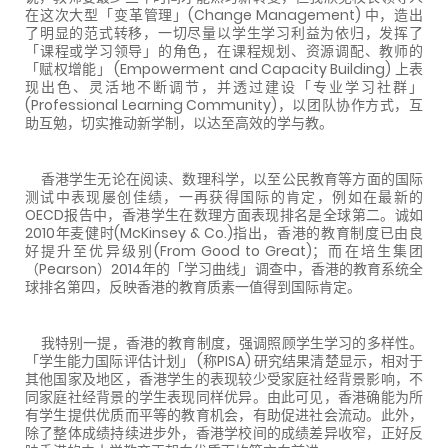
在这次大型「变革管理」(Change Management) 中，造出
了明显的范式转移，一切尽量以学生学习利益为依归，发挥了
「课程或学习领导」的角色，在课程规划、资源调配、教师的
「赋权增能」 (Empowerment and Capacity Building) 上表
现出色、灵活地不断调节，并透过建设「专业学习社群」
(Professional Learning Community)，以团队协作方式，互
助互勉，切实推动新学制，以达至高效的学与教。
香港学生无论在阅读、数理科学，以至公民教育等方面的国际
测试中表现屡创佳绩，一再获得国际的肯定，例如在最新的
OECD报告中，香港学生在数理方面表现排名是全球第二。诚如
2010年麦健时(McKinsey & Co.)指出，香港的教育制度已由良
好提升至优异级别(From Good to Great)；而在培生集团
（Pearson）2014年的「学习曲线」调查中，香港的教育系统全
球排名第四，反映香港的教育质素一值得到国际肯定。
我特别一提，香港的教育制度，强调照顾学生学习的多样性。
「学生能力国际评估计划」 (称PISA) 研究结果清楚显示，相对于
其他国家及地区，香港学生的表现较少受家庭社经背景影响，不
同家庭社经背景的学生表现同样优异。由此可见，香港确能为所
有学生提供优质而平等的教育机会，有助促进社会流动。此外，
除了整体成绩持续进步外，香港学校间的成绩差异收窄，正好反