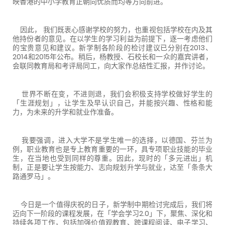
映香港的中小学教育正朝向优质而均等方向前进。
因此， 我们既衷心感谢学校的努力，也重视包括学校在内及其
他持份者的意见。在以学生的学习利益为前提下，逐一考虑他们
的宝贵意见和建议。新学制各阶段的检讨建议已分别在2013、
2014和2015年公布。稍后，杨教授、石校长和一众的嘉宾讲者，
会联同教育局和考评局同工，向大家作总结性汇报，并作讨论。
世界不断在变，不进则退，我们会积极支持学校做好学生的
「生涯规划」，让学生及早认识自己，并能按兴趣、性格和能
力，为未来的升学和就业作准备。
我要强调，进入大学不是学生唯一的选择，以德国、芬兰为
例，职业教育也是专上教育重要的一环，具专项职业技能的毕业
生，在当地也受到同样的尊重。因此，现时的「多元进出」机
制，正是要让学生按能力、志向规划升学与就业，达至「条条大
路通罗马」。
今日是一个值得庆祝的日子，新学制中期检讨完成后，我们将
迈向下一阶段的课程发展，在「学会学习2.0」下，聚焦、深化和
持续各项工作，包括加强价值观教育、跨课程阅读、电子学习、