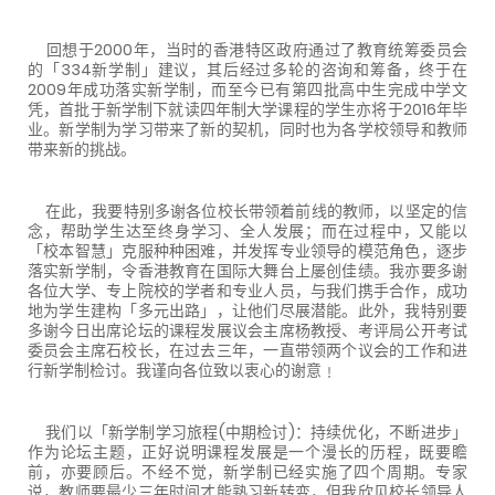
回想于2000年，当时的香港特区政府通过了教育统筹委员会
的「334新学制」建议，其后经过多轮的咨询和筹备，终于在
2009年成功落实新学制，而至今已有第四批高中生完成中学文
凭，首批于新学制下就读四年制大学课程的学生亦将于2016年毕
业。新学制为学习带来了新的契机，同时也为各学校领导和教师
带来新的挑战。
在此，我要特别多谢各位校长带领着前线的教师，以坚定的信
念，帮助学生达至终身学习、全人发展；而在过程中，又能以
「校本智慧」克服种种困难，并发挥专业领导的模范角色，逐步
落实新学制，令香港教育在国际大舞台上屡创佳绩。我亦要多谢
各位大学、专上院校的学者和专业人员，与我们携手合作，成功
地为学生建构「多元出路」，让他们尽展潜能。此外，我特别要
多谢今日出席论坛的课程发展议会主席杨教授、考评局公开考试
委员会主席石校长，在过去三年，一直带领两个议会的工作和进
行新学制检讨。我谨向各位致以衷心的谢意﹗
我们以「新学制学习旅程(中期检讨)：持续优化，不断进步」
作为论坛主题，正好说明课程发展是一个漫长的历程，既要瞻
前，亦要顾后。不经不觉，新学制已经实施了四个周期。专家
说，教师要最少三年时间才能熟习新转变，但我欣见校长领导人