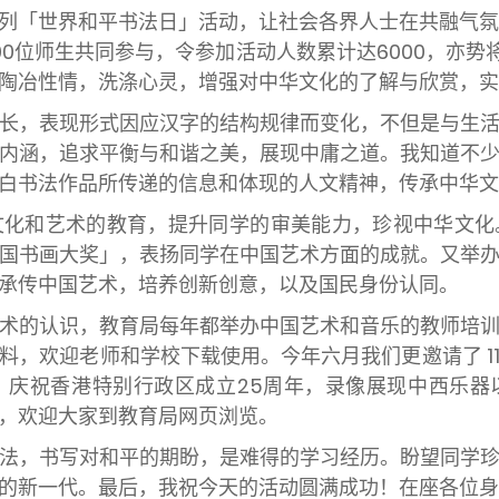
「世界和平书法日」活动，让社会各界人士在共融气氛下
0位师生共同参与，令参加活动人数累计达6000，亦势将
陶冶性情，洗涤心灵，增强对中华文化的了解与欣赏，
，表现形式因应汉字的结构规律而变化，不但是与生活
内涵，追求平衡与和谐之美，展现中庸之道。我知道不
白书法作品所传递的信息和体现的人文精神，传承中华文
和艺术的教育，提升同学的审美能力，珍视中华文化
国书画大奖」，表扬同学在中国艺术方面的成就。又举
承传中国艺术，培养创新创意，以及国民身份认同。
的认识，教育局每年都举办中国艺术和音乐的教师培训
料，欢迎老师和学校下载使用。今年六月我们更邀请了 1
，庆祝香港特别行政区成立25周年，录像展现中西乐器
，欢迎大家到教育局网页浏览。
，书写对和平的期盼，是难得的学习经历。盼望同学珍
的新一代。最后，我祝今天的活动圆满成功！在座各位身