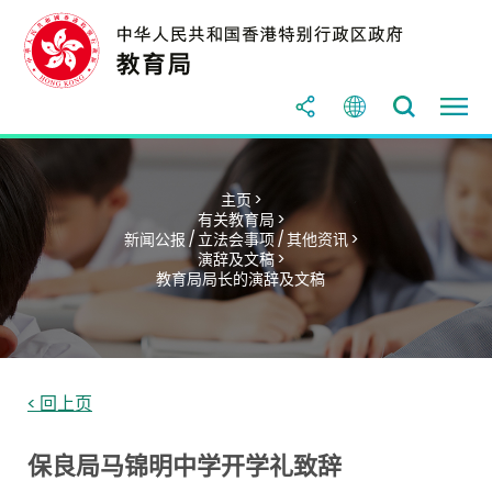
主页 >
有关教育局 >
新闻公报 / 立法会事项 / 其他资讯 >
演辞及文稿 >
教育局局长的演辞及文稿
< 回上页
保良局马锦明中学开学礼致辞