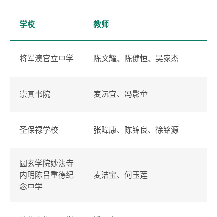
学校
教师
将军澳官立中学
陈文耀、陈健恒、吴家杰
崇真书院
麦沅宜、冯影童
圣保禄学校
张暐康、陈锦良、徐铭源
圆玄学院妙法寺
内明陈吕重德纪
麦洁宝、何玉莲
念中学