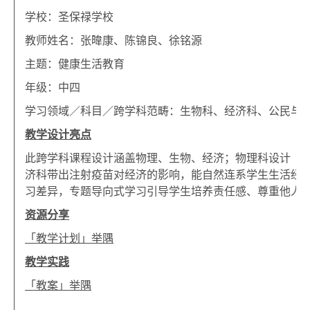
学校：圣保禄学校
教师姓名：张暐康、陈锦良、徐铭源
主题：健康生活教育
年级：中四
学习领域／科目／跨学科范畴：生物科、经济科、公民与社会
教学设计亮点
此跨学科课程设计涵盖物理、生物、经济；物理科设计「
S
济科带出注射疫苗对经济的影响，能自然连系学生生活经
习差异，专题导向式学习引导学生培养责任感、尊重他人
资源分享
「教学计划」举隅
教学实践
「教案」举隅