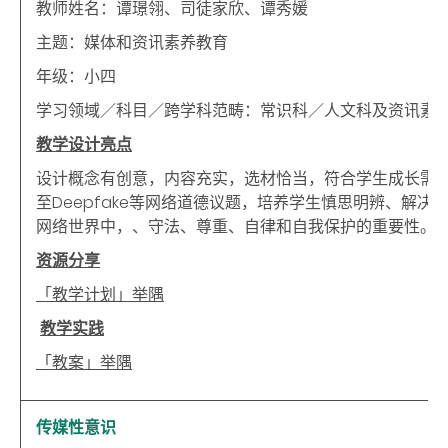
教师姓名：谭璟翎、司徒家欣、谭秀媛
主题：媒体和资讯素养教育
年级：小四
学习领域／科目／跨学科范畴：常识科／人文科及资讯素
教学设计亮点
设计概念有创意，内容充实，选材恰当，符合学生成长需
至
Deepfake
等网络道德议题，培养学生慎思明辨、解决
网络世界中，、守法、尊重、自律和自我保护的重要性。
资源分享
「教学计划」举隅
教学实践
「教案」举隅
传媒性意识