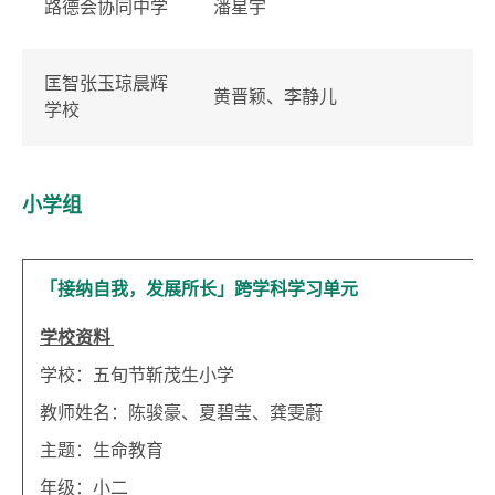
路德会协同中学
潘星宇
匡智张玉琼晨辉
黄晋颖、李静儿
学校
小学组
「接纳自我，发展所长」跨学科学习单元
学校资料
学校：五旬节靳茂生小学
教师姓名：陈骏豪、夏碧莹、龚雯蔚
主题：生命教育
年级：小二