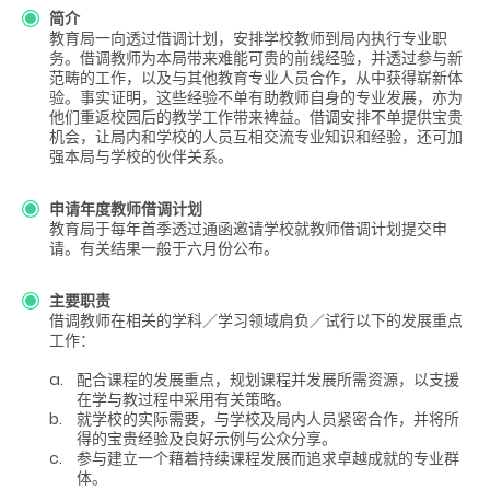
简介
教育局一向透过借调计划，安排学校教师到局内执行专业职
务。借调教师为本局带来难能可贵的前线经验，并透过参与新
范畴的工作，以及与其他教育专业人员合作，从中获得崭新体
验。事实证明，这些经验不单有助教师自身的专业发展，亦为
他们重返校园后的教学工作带来裨益。借调安排不单提供宝贵
机会，让局内和学校的人员互相交流专业知识和经验，还可加
强本局与学校的伙伴关系。
申请年度教师借调计划
教育局于每年首季透过通函邀请学校就教师借调计划提交申
请。有关结果一般于六月份公布。
主要职责
借调教师在相关的学科／学习领域肩负／试行以下的发展重点
工作：
a.
配合课程的发展重点，规划课程并发展所需资源，以支援
在学与教过程中采用有关策略。
b.
就学校的实际需要，与学校及局内人员紧密合作，并将所
得的宝贵经验及良好示例与公众分享。
c.
参与建立一个藉着持续课程发展而追求卓越成就的专业群
体。