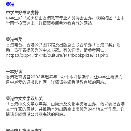
香港
中学生好书龙虎榜
中学生好书龙虎榜由香港教育专业人员协会主办。获奖的图书由中
学同学投票选出。详情请参阅
香港教育城
的网站。
香港书奖
香港电台、香港公共图书馆及出版总会联合举办「香港书奖」活
动，旨在表扬优秀的中文书籍。有关详情，请参考网址：
https://app4.rthk.hk/culture/14thbookprize/list.php
十本好读
香港教育城自2003年起每年举办十本好读选举，让中学生票选心
目中最爱的好书和作家。详情请参阅
香港教育城
的网站。
香港中文文学双年奖
「香港中文文学双年奖」由康乐及文化事务署主办，藉以表扬香港
文学作家的贡献，并推动本港出版商出版优秀的本地文学作品。详
情请参阅
香港公共图书馆
的网站。
丰子恺儿童图画书奖