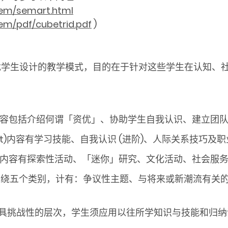
sem/semart.html
em/pdf/cubetrid.pdf
)
为资优学生设计的教学模式，目的在于针对这些学生在认知
该环节的内容包括介绍何谓「资优」、协助学生自我认识、建立
opment)内容有学习技能、自我认识 (进阶)、人际关系技巧及
ivities)内容有探索性活动、「迷你」研究、文化活动、社会
的主题环绕五个类别，计有：争议性主题、与将来或新潮流有
dy)这是最具挑战性的层次，学生须应用以往所学知识与技能