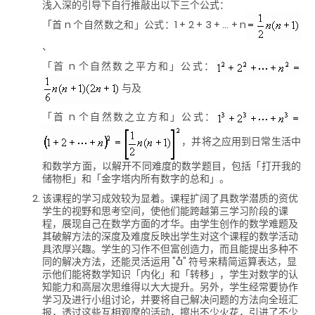
浅入深的引导下自行推敲出以下三个公式：
「首 n 个自然数之和」公式：1 + 2 + 3 + … + n
、
「首 n 个自然数之平方和」公式：
与及
「首 n 个自然数之立方和」公式：
，并将之应用到日常生活中
和数学方面，以解开不同难度的数学题目，包括「打开我的
储物柜」和「金字塔内所有数字的总和」。
该课程的学习成效较为显着。课程扩阔了具数学潜质的资优
学生的视野和思考空间，使他们能跨越第三学习阶段的课
程，展现自己在数学方面的才华。由学生创作的数学难题及
其破解方法的深度及难度反映出学生对这个课程的数学活动
具浓厚兴趣。学生的习作不但富创造力，而且能提出多种不
同的解决方法，还能灵活运用 "
å
" 符号来精简运算表达，显
示他们能将数学知识「内化」和「转移」，学生对数学的认
知能力和高层次思维得以大大提升。另外，学生经常要协作
学习及进行小组讨论，并要将自己解决问题的方法向全班汇
报，透过这些互相观摩的活动，擦出不少火花，引进了不少