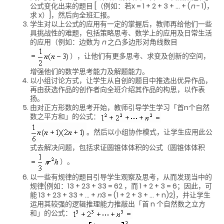
公式变化出来的题目 [（例如：若x = 1 + 2 + 3 + … + (
n
- 1)，
求 x）]，然后向全班汇报。
学生对以上公式的应用有一定的掌握后，教师再给他们一些
具挑战性的难题，包括策略思考、数学上的应用及日常生活
的应用（例如：边数为
n
之凸多边形对角线数目
），让他们有更多思考、求变及创新的空间，
增强他们的数学思考能力及解题能力。
以小组讨论方式，让学生从自创的题目中推选出优异作品，
再由获选作品的创作者向全班介绍其作品的构思，以作表
扬。
由对正方形数的思考开始，教师引导学生学习「首n个自然
数之平方和」的公式：
。然后以小组协作模式，让学生应用此公
式去解决问题，包括求证圆锥体体积的公式（圆锥体体积
）。
以一些有规律的题目引导学生观察及思考，从而发现当中的
规律{例如：13 + 23 + 33 = 62 ，而 1 + 2 + 3 = 6；因此，可
能 13 + 23 + 33 + … +
n
3 = (1 + 2 + 3 + … + n)2}，并让学生
运用其较强的逻辑推理能力推敲出「首 n 个自然数之立方
和」的公式：