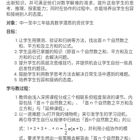
出新知识，并可满足他们对数学解难的渴求，提升这些学生的思
考、推理、探索能力；同时在协作的过程中，亦能培养出学生包容
和接纳别人的态度。
对象：
中一至中三年级具数学潜质的资优学生
目标：
让学生用猜测、验证和归纳等方法，找出首 n 个自然数之
和、平方和及立方和的公式。
学生运用已掌握的知识（即首 n 个自然数之和、平方和及立
方和的公式）去解决问题。
提升学生的高层次思维技巧，并提供机会让学生自创一些具
启发性的题目。
鼓励学生利用数学思考方法去解决日常生活中遇到的难题。
培养学生包容和接纳的态度。
学与教过程：
教师由浅入深将课程分成三个相联系但程度渐进的课节。内
容包括「首 n 个自然数之和」、「首 n 个自然数之平方和及
立方和」与「延伸课程」。
以一道难题 u打开我的储物柜」来引发学生的学习动机，
再引导学生自行从规律中归纳出「首n个自然数之和」的公
式：1 + 2 + 3 + … +
n
，并利用小组协作的模
式，要求学生想出一些策略去解答由「首 n 个自然数之和」