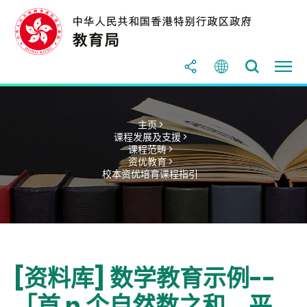
主页 >
课程发展及支援 >
课程范畴 >
资优教育 >
校本资优培育课程指引
[资料库] 数学教育示例--
「首 n 个自然数之和、平