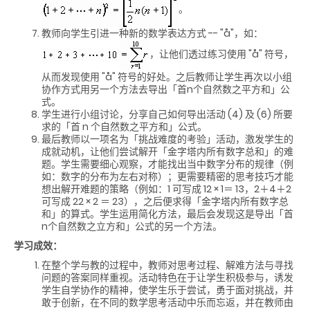
。
教师向学生引进一种新的数学表达方式 -- "
å
"，如：
，让他们透过练习使用 "
å
" 符号，
从而发现使用 "
å
" 符号的好处。之后教师让学生再次以小组
协作方式用另一个方法去导出「首n个自然数之平方和」公
式。
学生进行小组讨论，分享自己如何导出活动 (4) 及 (6) 所要
求的「首 n 个自然数之平方和」公式。
最后教师以一项名为「挑战难度的考验」活动，激发学生的
成就动机，让他们尝试解开「金字塔内所有数字总和」的难
题。学生需要细心观察，才能找出当中数字分布的规律（例
如：数字的分布为左右对称）；更需要精密的思考技巧才能
想出解开难题的策略（例如：1 可写成 12 × 1＝ 13，2＋4＋2
可写成 22 × 2 ＝ 23），之后便求得「金字塔内所有数字总
和」的算式。学生运用简化方法，最后会发现这是导出「首
n个自然数之立方和」公式的另一个方法。
学习成效：
在整个学与教的过程中，教师对思考过程、解难方法与寻找
问题的答案同样重视。活动特色在于让学生积极参与，诱发
学生自学协作的精神，使学生乐于尝试，勇于面对挑战，并
敢于创新，在不同的数学思考活动中乐而忘返，并在教师由