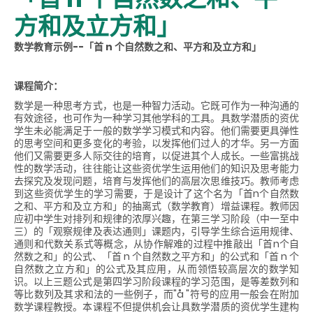
方和及立方和」
数学教育示例--「首 n 个自然数之和、平方和及立方和」
课程简介：
数学是一种思考方式，也是一种智力活动。它既可作为一种沟通的
有效途径，也可作为一种学习其他学科的工具。具数学潜质的资优
学生未必能满足于一般的数学学习模式和内容。他们需要更具弹性
的思考空间和更多变化的考验，以发挥他们过人的才华。另一方面
他们又需要更多人际交往的培育，以促进其个人成长。一些富挑战
性的数学活动，往往能让这些资优学生运用他们的知识及思考能力
去探究及发现问题，培育与发挥他们的高层次思维技巧。教师考虑
到这些资优学生的学习需要，于是设计了这个名为「首n个自然数
之和、平方和及立方和」的抽离式（数学教育）增益课程。教师因
应初中学生对排列和规律的浓厚兴趣，在第三学习阶段（中一至中
三）的「观察规律及表达通则」课题内，引导学生综合运用规律、
通则和代数关系式等概念，从协作解难的过程中推敲出「首n个自
然数之和」的公式、「首 n 个自然数之平方和」的公式和「首 n 个
自然数之立方和」的公式及其应用，从而领悟较高层次的数学知
识。以上三题公式是第四学习阶段课程的学习范围，是等差数列和
等比数列及其求和法的一些例子，而"
å
"符号的应用一般会在附加
数学课程教授。本课程不但提供机会让具数学潜质的资优学生建构