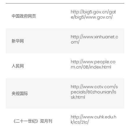
http://big5.gov.cn/gat
中国政府网页
e/big5/www.gov.cn/
http://www.xinhuanet.c
新华网
om/
http://www.people.co
人民网
m.cn/GB/index.html
http://www.cctv.com/s
pecials/80zhounian/ls
央视国际
sk.html
http://www.cuhk.edu.h
《二十一世纪》双月刊
k/ics/21c/