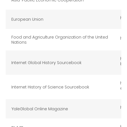
htt
European Union
Food and Agriculture Organization of the United
htt
Nations
htt
Internet Global History Sourcebook
boo
htt
Internet History of Science Sourcebook
esb
htt
YaleGlobal Online Magazine
htt