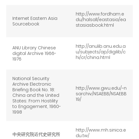
http://www.fordham.e
Internet Eastern Asia
du/halsall/eastasia/ea
Sourcebook
stasiasbook.html
http://anulib.anu.edu.a
ANU Library Chinese
u/subjects/ap/digilib/c
digital Archive 1966-
hi/cr/china.html
1976
National Security
Archive Electronic
http://www.gwu.edu/~n
Briefing Book No. 18:
sarchiv/NSAEBB/NSAEBB
China and the United
19/
States: From Hostility
to Engagement, 1960-
1998
http://www.mh.sinica.e
中央研究院近代史研究所
du.tw/