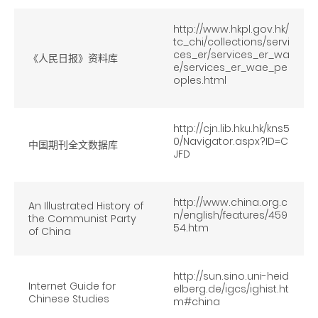
http://www.hkpl.gov.hk/
tc_chi/collections/servi
ces_er/services_er_wa
《人民日报》资料库
e/services_er_wae_pe
oples.html
http://cjn.lib.hku.hk/kns5
0/Navigator.aspx?ID=C
中国期刊全文数据库
JFD
http://www.china.org.c
An Illustrated History of
n/english/features/459
the Communist Party
54.htm
of China
http://sun.sino.uni-heid
Internet Guide for
elberg.de/igcs/ighist.ht
Chinese Studies
m#china