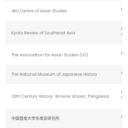
htt
HKU Centre of Asian Studies
htt
Kyoto Review of Southeast Asia
ue1
htt
The Association for Asian Studies (US)
htt
The National Museum of Japanese History
htt
20th Century History- Browse stories: ThingsAsia
ry
htt
中国暨南大学东南亚研究所