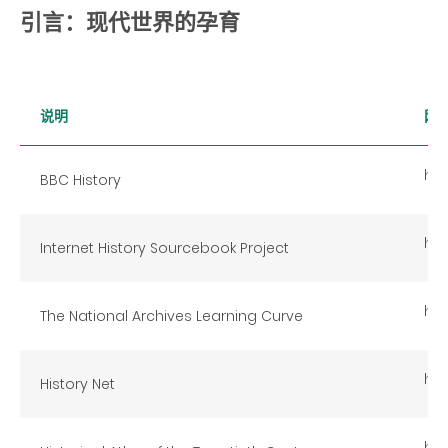
引言：现代世界的孕育
说明
网
htt
BBC History
htt
Internet History Sourcebook Project
htt
The National Archives Learning Curve
htt
History Net
htt