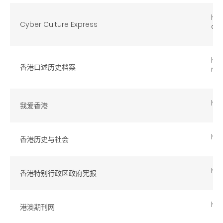
htt
Cyber Culture Express
der
htt
香港口述历史档案
ml
htt
我爱香港
htt
香港历史与社会
htt
香港特别行政区政府宪报
htt
港澳期刊网