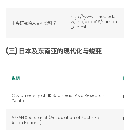
http://www.sinica.edu.t
w/info/expo96/human
中央研究院人文社会科学
_c.html
(三) 日本及东南亚的现代化与蜕变
说明
网
City University of HK Southeast Asia Research
htt
Centre
ASEAN Secretariat (Association of South East
htt
Asian Nations)