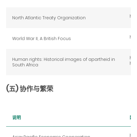
htt
North Atlantic Treaty Organization
htt
World War II, A British Focus
htt
Human rights: Historical images of apartheid in
ht
South Africa
(五) 协作与繁荣
说明
网
htt
Asia-Pacific Economic Cooperation