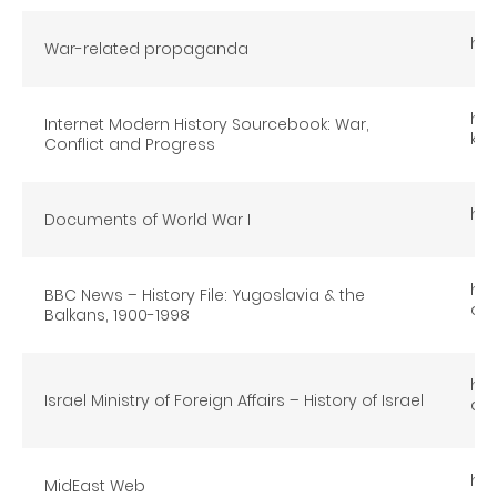
htt
War-related propaganda
ht
Internet Modern History Sourcebook: War,
k4.
Conflict and Progress
htt
Documents of World War I
htt
BBC News – History File: Yugoslavia & the
osl
Balkans, 1900-1998
htt
Israel Ministry of Foreign Affairs – History of Israel
ael
htt
MidEast Web