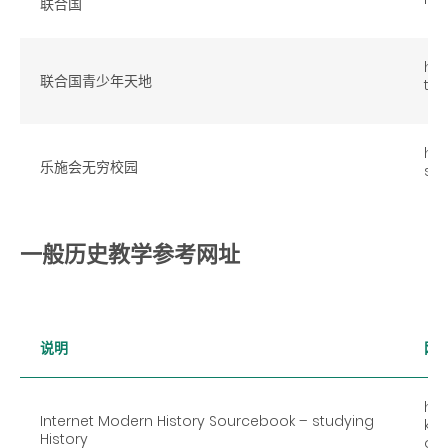
联合国
htt
联合国青少年天地
tml
htt
乐施会无穷校园
s.p
一般历史教学参考网址
说明
网
ht
Internet Modern History Sourcebook – studying
k01
History
ou