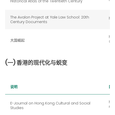
Historical Atlas of the Twentieth Century
The Avalon Project at Yale Law School: 20th
htt
Century Documents
htt
大国崛起
sht
(一) 香港的现代化与蜕变
说明
网
htt
E-Journal on Hong Kong Cultural and Social
m
Studies