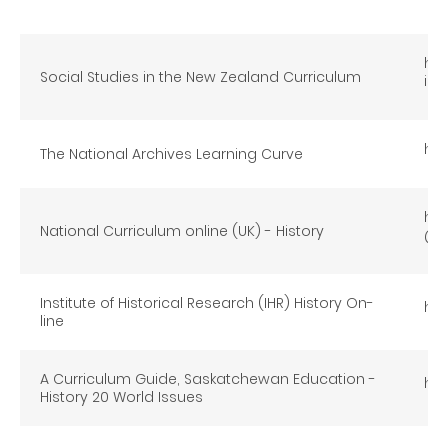
htt
Social Studies in the New Zealand Curriculum
ind
htt
The National Archives Learning Curve
htt
National Curriculum online (UK) - History
@i
Institute of Historical Research (IHR) History On-
htt
line
A Curriculum Guide, Saskatchewan Education -
htt
History 20 World Issues