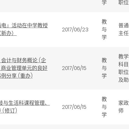
学
职位
教
插电」活动在中学教授
普通
2017/06/23
与
（新办）
主任
学
教学
会计与财务概论 (企
教
科目
-- 商业管理单元的良好
2017/06/15
与
职位
例分享 (重办)
学
及助
教
科技与生活科课程管理、
家政
2017/06/15
与
 (修订)
师
学