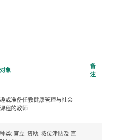
备
对象
注
趣或准备任教健康管理与社会
课程的教师
种类: 官立, 资助, 按位津贴及 直