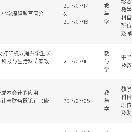
接资
2017/07/17
教
教学
- 小学编码教育简介
&
与
科目
2017/07/18
学
职位
及 
材打印机以提升学生学
教
中学
 科技与生活科 / 家政
2017/07/11
与
及教
）
学
教学
成本会计的应用 -
教
科目
会计与财务概论」（修
2017/07/05
与
职位
学
及助