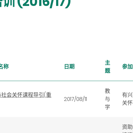
(2016/17)
主
名称
日期
参加
题
教
与社会关怀课程导引(重
有兴
2017/08/11
与
关怀
学
资助