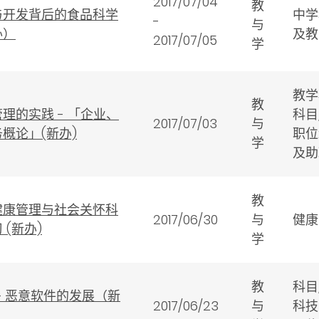
2017/07/04
教
与开发背后的食品科学
中学
-
与
办）
及
2017/07/05
学
教学
教
理的实践 - 「企业、
科目
2017/07/03
与
概论」(新办)
职位
学
及助
教
健康管理与社会关怀科
2017/06/30
与
健康
 (新办)
学
教
科目
– 恶意软件的发展（新
2017/06/23
与
科技