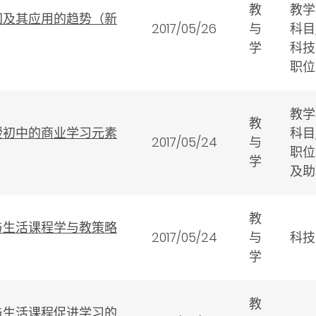
教
教学
网及其应用的趋势（新
2017/05/26
与
科目
学
科技
职位
教学
教
授初中的商业学习元素
科目
2017/05/24
与
职位
学
及助
教
与生活课程学与教策略
2017/05/24
与
科技
学
教
与生活课程促进学习的