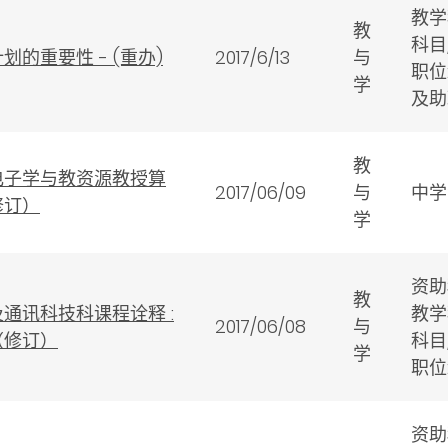
教学
教
科目
划的重要性 - (重办)
2017/6/13
与
职位
学
及助
教
电子学与教资源教授算
2017/06/09
与
中学
修订）
学
资助
教
通讯科技科课程诠释 :
教学
2017/06/08
与
（修订）
科目
学
职位
资助