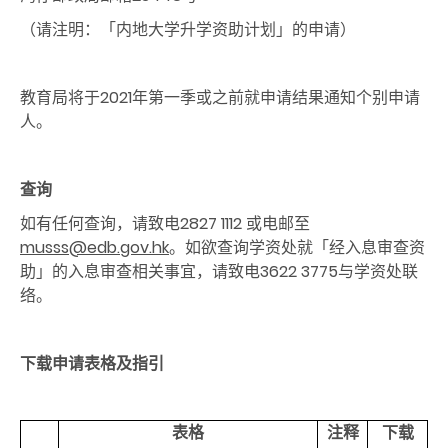
（请注明：「内地大学升学资助计划」的申请）
教育局将于2021年第一季或之前就申请结果通知个别申请
人。
查询
如有任何查询，请致电2827 1112 或电邮至
musss@edb.gov.hk
。如欲查询学资处就「经入息审查资
助」的入息审查相关事宜，请致电3622 3775与学资处联
络。
下载
申请表格及指引
表格
注释
下载