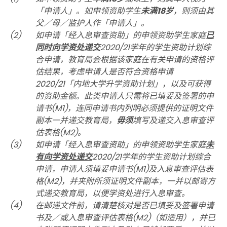
「申请人」。如申领资助学生
未满18岁
，则须由其
父／母／监护人作「申请人」。
(2)
如申请「经入息审查资助」的申领资助学生家庭
已
同时向学资处递交
2020/21学年的学生资助计划综
合申请，教育局会根据该家庭在有关申请的资格评
估结果，考虑申请人是否符合资格申请
2020/21「内地大学升学资助计划」，以及可获得
的资助金额。此类申请人只需将已填妥及签署的申
请书(M1)，连同申请书内列明必须提供的证明文件
副本一并递交教育局，
毋须
填写及递交入息审查评
估表格(M2)。
(3)
如申请「经入息审查资助」的申领资助学生家庭
未
有向学资处递交
2020/21学年的学生资助计划综合
申请，申请人须填妥申请书(M1)及入息审查评估表
格(M2)，并夹附所须证明文件副本，一并以邮寄方
式递交教育局，以便学资处进行入息审查。
(4)
在邮递文件前，请清楚核对是否已填妥及签署申请
书及／或入息审查评估表格(M2)（如适用），并已