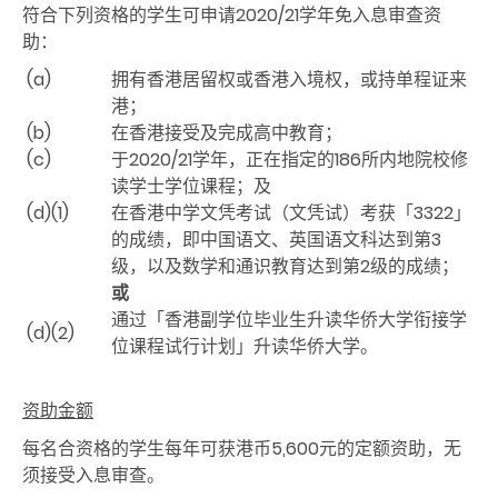
符合下列资格的学生可申请2020/21学年免入息审查资
助：
(a)
拥有香港居留权或香港入境权，或持单程证来
港；
(b)
在香港接受及完成高中教育；
(c)
于2020/21学年，正在指定的186所内地院校修
读学士学位课程；及
(d)(1)
在香港中学文凭考试（文凭试）考获「3322」
的成绩，即中国语文、英国语文科达到第3
级，以及数学和通识教育达到第2级的成绩；
或
通过「香港副学位毕业生升读华侨大学衔接学
(d)(2)
位课程试行计划」升读华侨大学。
资助金额
每名合资格的学生每年可获港币5,600元的定额资助，无
须接受入息审查。