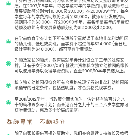
学券所包含的面值同时为家长提供学费资助及支援教师专业发
展。在2007/08学年，每名学童每年的学费资助额及教师专业
发展资助额分别为$10,000及$3,000；在2008/09学年，每名
学童每年的学费资助额将会增至$11,000，教师专业发展资助
额则同样为$3,000。在2009/10学年，每名学童每年的学费资
助额及教师专业发展资助额分别为$12,000及$2,000。
在学前教育学券计划下所有适龄学童就读于本地非牟利幼稚园
的幼儿班、低班或高班，而学费不超过每年$24,000 (全日班
级计算则为$48,000)，都可享有学费资助。
为顾及家长的顾虑，教育局就学券计划设立了三年的过渡安
排，让有子女于2007/08年就读合资格私立独立幼稚园的家长
可以使用学券以获得学费资助，直至2009/10学年完结为止。
私立独立幼稚园须符合所有合资格兑现学券的非牟利幼稚园所
须遵守的既定条件，包括透明度，才合资格兑现学券。
至2011/2012学年，当政策全面实施时，估计将有逾百分之八
十的幼稚园参与计划；而全港百分之九十的三至六岁学童亦可
获学费资助，惠及多个阶层的家庭。
除了向家长提供直接的资助外，我们亦会继续支持校长及教师