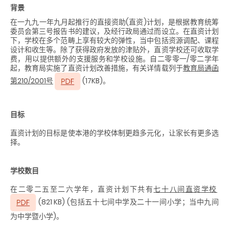
背景
在一九九一年九月起推行的直接资助(直资)计划，是根据教育统筹
委员会第三号报告书的建议，及经行政局通过而设立。在直资计划
下，学校在多个范畴上享有较大的弹性，当中包括资源调配、课程
设计和收生等。除了获得政府发放的津贴外，直资学校还可收取学
费，用以提供额外的支援服务和学校设施。自二零零一/零二学年
起，教育局实施了直资计划改善措施，有关详情载列于
教育局通函
第210/2001号
(17KB)
。
目标
直资计划的目标是使本港的学校体制更趋多元化，让家长有更多选
择。
学校数目
在二零二五至二六
学年
，直资计划下共有
七十八间直资学校
(821 KB) (包括五十七间中学及二十一间小学；当中九间
为
中学暨小学)。