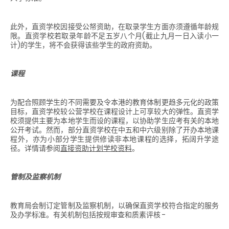
此外，直资学校因接受公帑资助，在取录学生方面亦须遵循年龄规
限。直资学校若取录年龄不足五岁八个月(截止九月一日入读小一
计)的学生，将不会获得该些学生的政府资助。
课程
为配合照顾学生的不同需要及令本港的教育体制更趋多元化的政策
目标，直资学校较公营学校在课程设计上可享较大的弹性。直资学
校须提供主要为本地学生而设的课程，以协助学生应考有关的本地
公开考试。然而，部分直资学校在中五和中六级别除了开办本地课
程外，亦为小部分学生提供修读非本地课程的选择，拓阔升学途
径。详情请参阅
直接资助计划学校资料
。
管制及监察机制
教育局会制订定管制及监察机制，以确保直资学校符合指定的服务
及办学标准。有关机制包括按规审查和质素评核 -