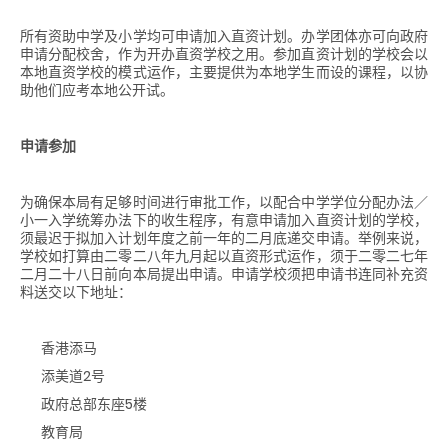
所有资助中学及小学均可申请加入直资计划。办学团体亦可向政府
申请分配校舍，作为开办直资学校之用。参加直资计划的学校会以
本地直资学校的模式运作，主要提供为本地学生而设的课程，以协
助他们应考本地公开试。
申请参加
为确保本局有足够时间进行审批工作，以配合中学学位分配办法／
小一入学统筹办法下的收生程序，有意申请加入直资计划的学校，
须最迟于拟加入计划年度之前一年的二月底递交申请。举例来说，
学校如打算由二零二八年九月起以直资形式运作，须于二零二七年
二月二十八日前向本局提出申请。申请学校须把申请书连同补充资
料送交以下地址：
香港添马
添美道2号
政府总部东座5楼
教育局