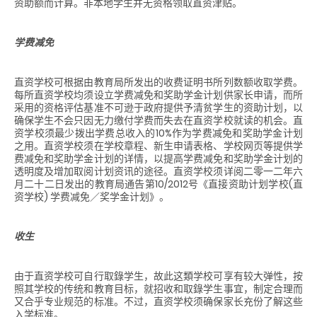
资助额而计算。非本地学生并无资格领取直资津贴。
学费减免
直资学校可根据由教育局所发出的收费证明书所列数额收取学费。
每所直资学校均须设立学费减免和奖助学金计划供家长申请，而所
采用的资格评估基准不可逊于政府提供予清贫学生的资助计划，以
确保学生不会只因无力缴付学费而失去在直资学校就读的机会。直
资学校须最少拨出学费总收入的10%作为学费减免和奖助学金计划
之用。直资学校须在学校章程、新生申请表格、学校网页等提供学
费减免和奖助学金计划的详情，以提高学费减免和奖助学金计划的
透明度及增加取阅计划资讯的途径。直资学校须详阅二零一二年六
月二十二日发出的教育局通告第10/2012号《直接资助计划学校(直
资学校) 学费减免／奖学金计划》。
收生
由于直资学校可自行取錄学生，故此这類学校可享有较大弹性，按
照其学校的传统和教育目标，就招收和取錄学生事宜，制定合理而
又合乎专业规范的标准。不过，直资学校须确保家长充份了解这些
入学标准。