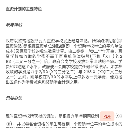
直资计划的主要特色
政府津贴
政府以整笔拨款形式向直资学校发放经常津贴，所得的津贴额(即
直资津贴)是根据直资单位津贴额(即一个资助学校学位的平均单位
成本)及直资学校的收生数目计算。由二零零一/零二学年开始，直
资学校如收取的学费不高于直资单位津贴额(下称「X」) 的2
1/3（二又三分之一）倍，政府会向学校发放经常津贴的全额。学
费如超逾这个水平，政府便不会向学校提供任何经常津贴。如学校
收取的学费是介乎2/3 X (X的三分之二）与 2 1/3 X（X的二又三分
之一）之间，则学校在2/3 X的水平以上每多收一元学费，便须拨
出五角作为学费减免和奖助学金计划之用。
资助办法
现时直资学校所获得的资助，是根据
办学年期两级制
(99
KB) ，并以每名合资格的学生可得到一个资助学位平均单位成本的