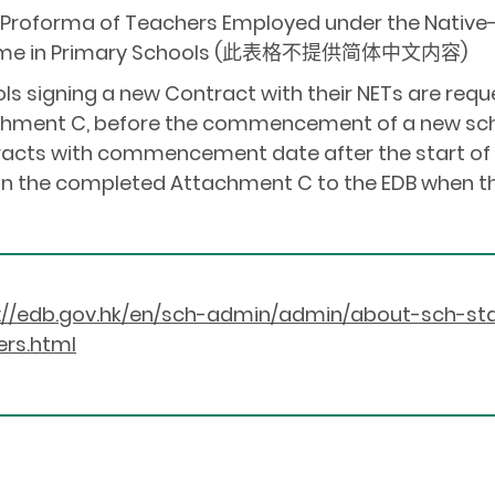
 Proforma of Teachers Employed under the Native-
me in Primary Schools (此表格不提供简体中文内容)
ls signing a new Contract with their NETs are req
hment C, before the commencement of a new schoo
acts with commencement date after the start of 
in the completed Attachment C to the EDB when th
://edb.gov.hk/en/sch-admin/admin/about-sch-s
rs.html