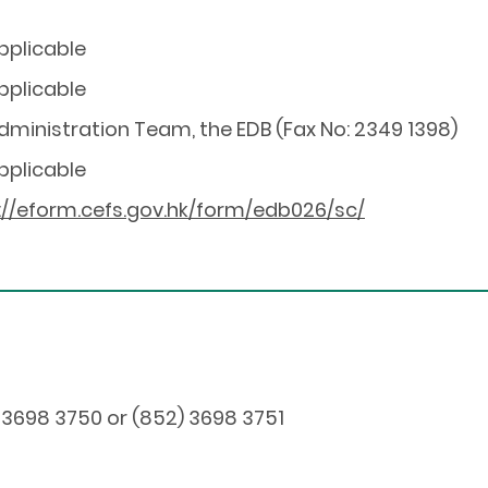
pplicable
pplicable
dministration Team, the EDB (Fax No: 2349 1398)
pplicable
://eform.cefs.gov.hk/form/edb026/sc/
 3698 3750 or (852) 3698 3751