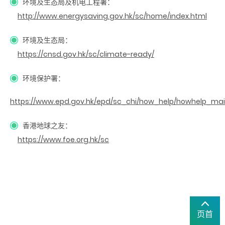
环境及生态局及机电工程署：
http://www.energysaving.gov.hk/sc/home/index.html
环境及生态局：
https://cnsd.gov.hk/sc/climate-ready/
环境保护署：
https://www.epd.gov.hk/epd/sc_chi/how_help/howhelp_mai
香港地球之友：
https://www.foe.org.hk/sc
页首