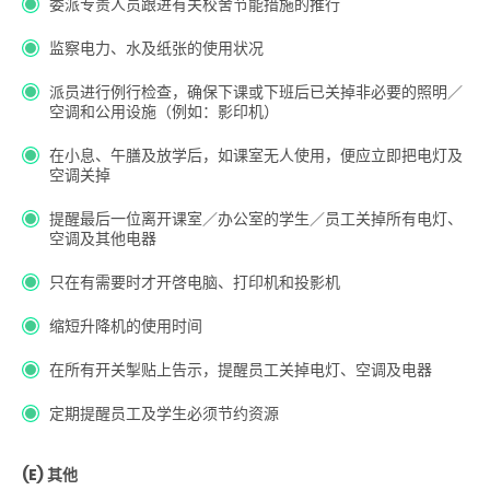
委派专责人员跟进有关校舍节能措施的推行
监察电力、水及纸张的使用状况
派员进行例行检查，确保下课或下班后已关掉非必要的照明／
空调和公用设施（例如：影印机）
在小息、午膳及放学后，如课室无人使用，便应立即把电灯及
空调关掉
提醒最后一位离开课室／办公室的学生／员工关掉所有电灯、
空调及其他电器
只在有需要时才开啓电脑、打印机和投影机
缩短升降机的使用时间
在所有开关掣贴上告示，提醒员工关掉电灯、空调及电器
定期提醒员工及学生必须节约资源
(E) 其他