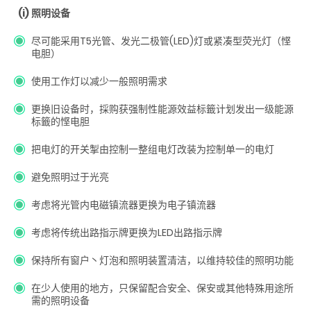
(i) 照明设备
尽可能采用T5光管、发光二极管(LED)灯或紧凑型荧光灯（悭
电胆）
使用工作灯以减少一般照明需求
更换旧设备时，採购获强制性能源效益标籤计划发出一级能源
标籤的悭电胆
把电灯的开关掣由控制一整组电灯改装为控制单一的电灯
避免照明过于光亮
考虑将光管内电磁镇流器更换为电子镇流器
考虑将传统出路指示牌更换为LED出路指示牌
保持所有窗户丶灯泡和照明装置清洁，以维持较佳的照明功能
在少人使用的地方，只保留配合安全、保安或其他特殊用途所
需的照明设备