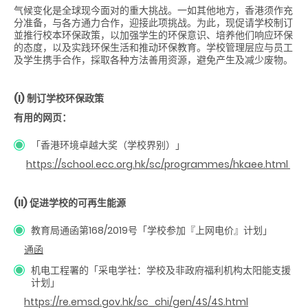
气候变化是全球现今面对的重大挑战。一如其他地方，香港须作充
分准备，与各方通力合作，迎接此项挑战。为此，现促请学校制订
並推行校本环保政策，以加强学生的环保意识、培养他们响应环保
的态度，以及实践环保生活和推动环保教育。学校管理层应与员工
及学生携手合作，採取各种方法善用资源，避免产生及减少废物。
(I) 制订学校环保政策
有用的网页：
「香港环境卓越大奖（学校界别）」
https://school.ecc.org.hk/sc/programmes/hkaee.html
(II) 促进学校的可再生能源
教育局通函第168/2019号「学校参加『上网电价』计划」
通函
机电工程署的「采电学社：学校及非政府福利机构太阳能支援
计划」
https://re.emsd.gov.hk/sc_chi/gen/4S/4S.html