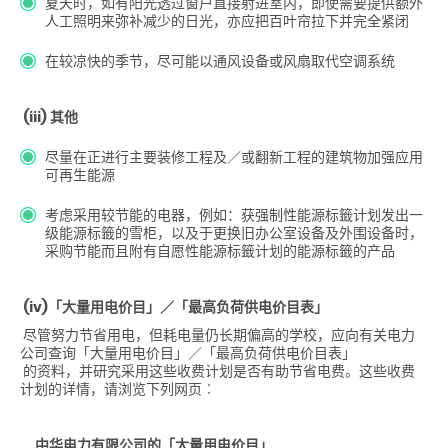
夏天时，如有阳光透过窗户直接射进室内，即使需要提供额外
人工照明来弥补减少的日光，亦应把百叶帘拉下并完全紧闭
在较凉快的季节，尽可能以通风设备或风扇取代空调系统
(iii) 其他
尽量在正进行主要装修工程及／或翻新工程的建筑物加强应用
可再生能源
考虑采用较节能的电器，例如：获强制性能源标籤计划发出一
级能源标籤的雪柜，以及于更换旧办公室设备及外围设备时，
采购节能而且附有自愿性能源标籤计划的能源标籤的产品
(iv)「大量用电价目」／「最高负荷供电价目表」
尽管努力节省用电，但耗电量仍长期偏高的学校，应向有关电力
公司查询「大量用电价目」／「最高负荷供电价目表」
的资料，并研究采用这些收费计划是否有助节省电费。这些收费
计划的详情，请浏览下列网页︰
中华电力有限公司的「大量用电价目」