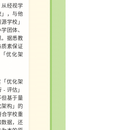
，从经视学
校」，与他
资源学校」
办学团体、
慧。据悉教
与质素保证
善「优化架
实「优化架
- 评估」
不但基于量
化架构」的
选符合学校重
和数据，还