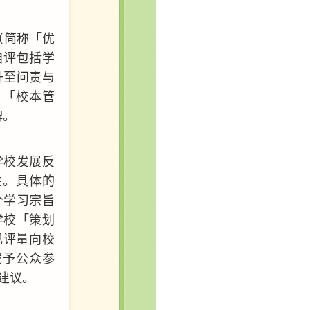
」（简称「优
自评包括学
升至问责与
、「校本管
碑。
学校发展反
性。具体的
个学习宗旨
学校「策划
现评量向校
载予公众参
建议。