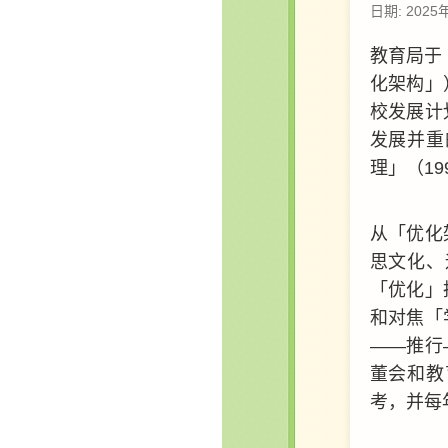
日期: 2025
教育局于 
化架构」
校发展计
发展并重
理」（1
从「优化
思文化、
「优化」
和对焦「
——推行
董会和教
考，并每