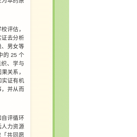
生为本的原
学校评估，
实证去分析
级、男女等
 25 个
组织、学与
因果关系，
和实证有机
事，并从而
和自评循环
括人力资源
律「共同愿