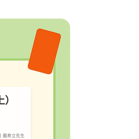
上）
 戴希立先生