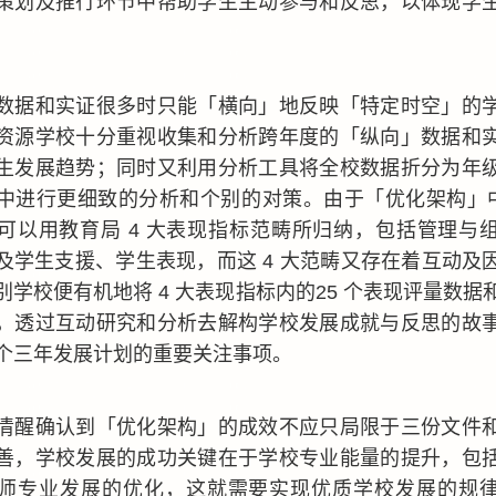
策划及推行环节中帮助学生主动参与和反思，以体现学
数据和实证很多时只能「横向」地反映「特定时空」的
资源学校十分重视收集和分析跨年度的「纵向」数据和
生发展趋势；同时又利用分析工具将全校数据折分为年
中进行更细致的分析和个别的对策。由于「优化架构」中的
可以用教育局 4 大表现指标范畴所归纳，包括管理与
及学生支援、学生表现，而这 4 大范畴又存在着互动及
别学校便有机地将 4 大表现指标内的25 个表现评量数据
，透过互动研究和分析去解构学校发展成就与反思的故
个三年发展计划的重要关注事项。
清醒确认到「优化架构」的成效不应只局限于三份文件
善，学校发展的成功关键在于学校专业能量的提升，包
师专业发展的优化，这就需要实现优质学校发展的规