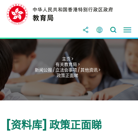
主页 >
有关教育局 >
新闻公报 / 立法会事项 / 其他资讯 >
政策正面睇
[资料库] 政策正面睇