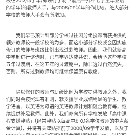
校在2012/13学年(即现行学制下最后一批中七学生毕业后
的学年)的教师人手，与2008/09学年的作比较，绝大部分
学校的教师人手会有所增加。
我们早已预计到部分学校过往因分组授课而获提供的
额外教师较一般学校的为多，而这小部分学校或会因实施
修订的教师与班级比例出现过剩教师。因此，我们就新高
中学制进行谘询时，已与学界达成共识，会给予这些学校
五年过渡期，在这五年的过渡期中，除非透过自然流失，
否则，所有过剩教师均可继续保留原有教席。
除以修订的教师与班级比例为学校提供教师之外，我
们同时会按照现有准则，就支援学业成绩稍逊的学生、教
学语言、以英语为母语的英语教师计划和融合教育等，继
续提供补足教师。此外，我们亦向所有学校发放「高中课
程支援津贴」(经常津贴以每高中班0.1名学位教师的中点薪
金计算)，并将有关津贴提前于2008/09学年发放，以及于