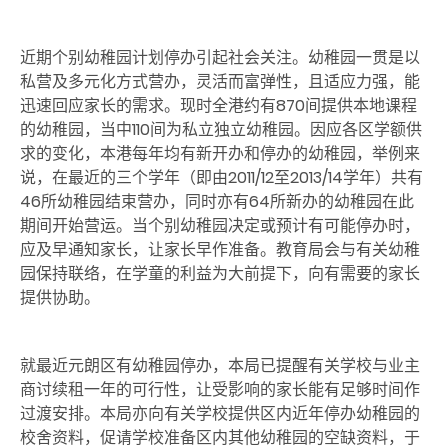
近期个别幼稚园计划停办引起社会关注。幼稚园一贯是以
私营及多元化方式营办，灵活而富弹性，且适应力强，能
迅速回应家长的需求。现时全港约有870间提供本地课程
的幼稚园，当中110间为私立独立幼稚园。因应各区学额供
求的变化，本港每年均有新开办和停办的幼稚园，举例来
说，在最近的三个学年（即由2011/12至2013/14学年）共有
46所幼稚园结束营办，同时亦有64所新办的幼稚园在此
期间开始营运。当个别幼稚园决定或预计有可能停办时，
应及早通知家长，让家长早作准备。教育局会与有关幼稚
园保持联络，在学童的利益为大前提下，向有需要的家长
提供协助。
就最近元朗区有幼稚园停办，本局已提醒有关学校与业主
商讨续租一年的可行性，让受影响的家长能有足够时间作
过渡安排。本局亦向有关学校提供区内近年停办幼稚园的
校舍资料，促请学校准备区内其他幼稚园的空缺资料，于