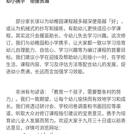
幼小携手 衔接贯通
部分家长误以为幼稚园课程越多越深便是越「好」，
或认为机械式的抄写和操练，有助幼儿更快适应小学课
程，其实这只会揠苗助长，令幼儿失去学习兴趣。这次修
订，我们与幼稚园和小学携手，让大家都一致以学习培育
幼儿自理能力、自信心、学习兴趣等为编订课程的首要目
标。我们建议小学在迎接及帮助幼儿衔接小一时，在学校
生活、课程内容、学习及评估方法等配合幼儿的发展，促
进幼小贯通，长远而言加强学习效能。
非洲有句谚语：「教育一个孩子，需要整条村的努
力」。我们一致期望，让每个幼儿愉快而有效地学习和成
长。我们将透过研讨会、学校问卷调查和书面回应等渠
道，听取大众对修订课程指引建议的宝贵意见，携手为培
育幼儿全人发展而努力。欢迎大家于九月三十日或以前表
达意见，详情可浏览网址：