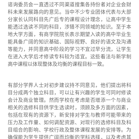
谘询委员会一直透过不同渠道搜集各持份者对企业会财
科未来发展路向的意见。当中不少专业团体代表与大部
分家长认同科目先广后专的课程设计理念，让高中学生
能透过选读不同的科目，涉猎不同领域的知识。至于本
地大学方面，有商学院院长表示期望入读的高中毕业生
能具备广阔的知识基础、国际视野、良好的语文及沟通
等能力，并同意高中阶段的学习不宜过早分流，让学生
在进入大学后才修读专科较为适宜。这些看法与新学制
高中课程以体现整体及均衡的课程目标一致。
有部分学界人士对初步建议持不同意见，他们提出将科
目分成两个独立科目，可以让有兴趣的学生可同时修读
会计及商业管理。然而学校在考虑是否增添一个与商业
相关的选修科目供学生选读时，须顾及多方面的因素，
包括在现有的资源下，新安排对学生与教师可能带来的
压力及工作量、如何调配资源、对现行的选修科目及科
目组合的影响、学校行政及整体课程发展的安排等。为
确保能为学生提供广阔而均衡的学科选择，以及考虑其