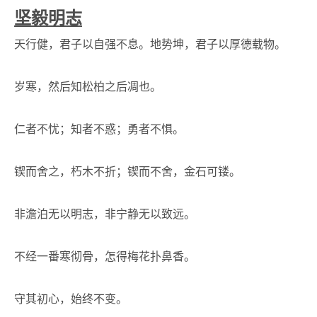
坚毅明志
天行健，君子以自强不息。地势坤，君子以厚德载物。
岁寒，然后知松柏之后凋也。
仁者不忧；知者不惑；勇者不惧。
锲而舍之，朽木不折；锲而不舍，金石可镂。
非澹泊无以明志，非宁静无以致远。
不经一番寒彻骨，怎得梅花扑鼻香。
守其初心，始终不变。