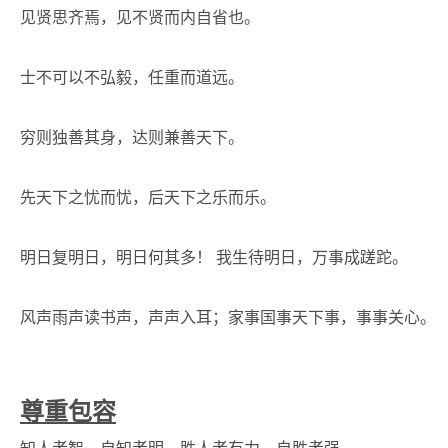
见贤思齐焉，见不贤而内自省也。
士不可以不弘毅，任重而道远。
穷则独善其身，达则兼善天下。
先天下之忧而忧，后天下之乐而乐。
明日复明日，明日何其多！ 我生待明日，万事成蹉跎。
风声雨声读书声，声声入耳；家事国事天下事，事事关心。
尊重包容