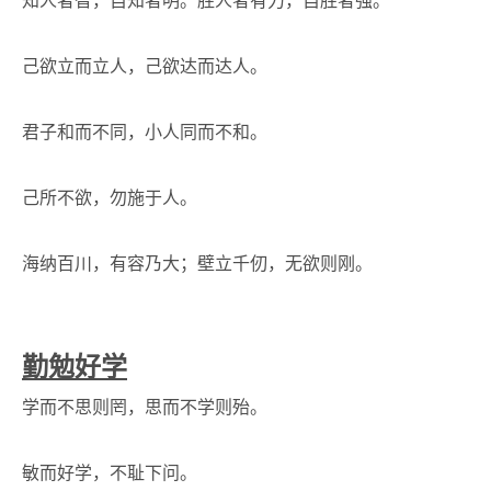
知人者智，自知者明。胜人者有力，自胜者强。
己欲立而立人，己欲达而达人。
君子和而不同，小人同而不和。
己所不欲，勿施于人。
海纳百川，有容乃大；壁立千仞，无欲则刚。
勤勉好学
学而不思则罔，思而不学则殆。
敏而好学，不耻下问。