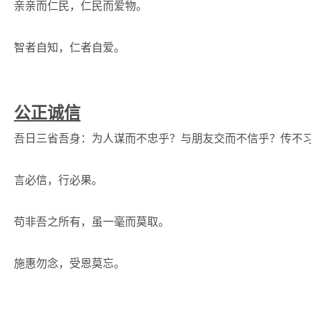
亲亲而仁民，仁民而爱物。
智者自知，仁者自爱。
公正诚信
吾日三省吾身：为人谋而不忠乎？与朋友交而不信乎？传不
言必信，行必果。
苟非吾之所有，虽一毫而莫取。
施惠勿念，受恩莫忘。