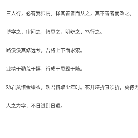
三人行，必有我师焉。择其善者而从之，其不善者而改之。
博学之，审问之，慎思之，明辨之，笃行之。
路漫漫其修远兮，吾将上下而求索。
业精于勤荒于嬉，行成于思毁于随。
劝君莫惜金缕衣，劝君惜取少年时。花开堪折直须折，莫待
人之为学，不日进则日退。