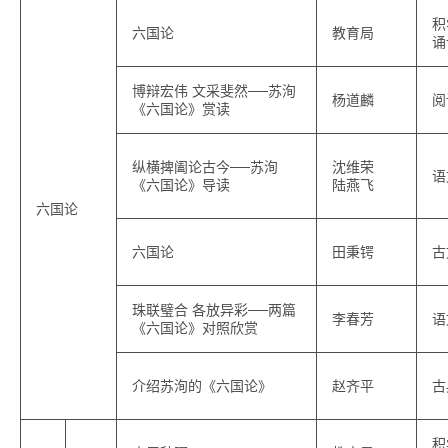
积
六国论
教育局
诵
博辩宏伟 文采斐然──苏洵
杨道麟
阅
《六国论》赏读
纵横捭阖论古今──苏洵
沈维荣
语
《六国论》导读
陆燕飞
六国论
六国论
田秉锷
古
珠联璧合 各放异彩──两篇
李春芳
语
《六国论》对照欣赏
介绍苏洵的《六国论》
赵齐平
古
积