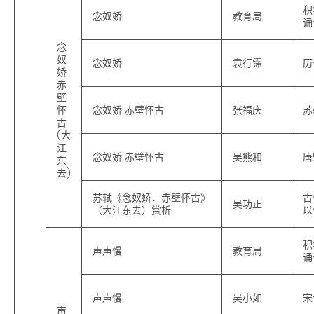
积
念奴娇
教育局
诵
念
奴
念奴娇
袁行霈
历
娇
赤
壁
怀
念奴娇 赤壁怀古
张福庆
苏
古
(大
江
念奴娇 赤壁怀古
吴熊和
唐
东
去)
苏轼《念奴娇．赤壁怀古》
古
吴功正
（大江东去）赏析
以
积
声声慢
教育局
诵
声声慢
吴小如
宋
声