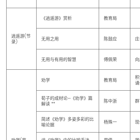
《逍遥游》赏析
教育局
逍遥游(节
无用之用
陈鼓应
庄
录)
无用与有用的智慧
傅佩荣
向
积
劝学
教育局
诵
荀子的成材论─《劝学》篇
陈中浙
群
解读 **
简述《劝学》多姿多彩的比
杨殊一
现
喻论据
劝学(节
谈《劝学》中的比喻手法
周倩
学