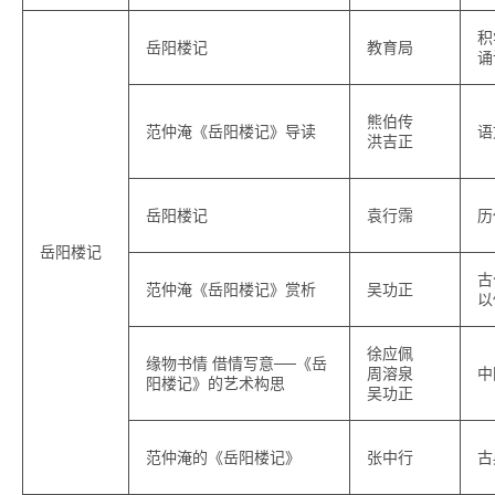
积
岳阳楼记
教育局
诵
熊伯传
范仲淹《岳阳楼记》导读
语
洪吉正
岳阳楼记
袁行霈
历
岳阳楼记
古
范仲淹《岳阳楼记》赏析
吴功正
以
徐应佩
缘物书情 借情写意──《岳
周溶泉
中
阳楼记》的艺术构思
吴功正
范仲淹的《岳阳楼记》
张中行
古