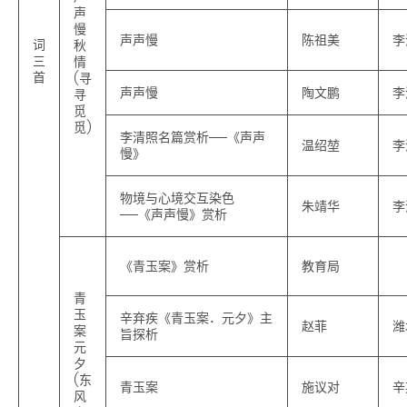
声
慢
声声慢
陈祖美
李
词
秋
三
情
首
(寻
声声慢
陶文鹏
李
寻
觅
觅)
李清照名篇赏析──《声声
温绍堃
李
慢》
物境与心境交互染色
朱靖华
李
──《声声慢》赏析
《青玉案》赏析
教育局
青
玉
辛弃疾《青玉案．元夕》主
赵菲
潍
案
旨探析
元
夕
(东
青玉案
施议对
辛
风