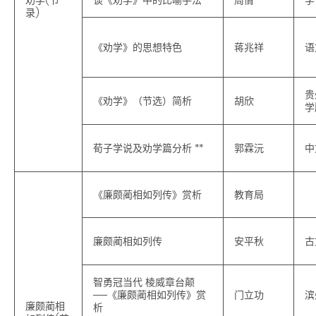
录)
《劝学》的思想特色
蒋兆祥
语
贵
《劝学》（节选）简析
胡欣
学
荀子学说及劝学篇分析 **
郭霖沅
中
《廉颇蔺相如列传》赏析
教育局
廉颇蔺相如列传
安平秋
古
智勇冠当代 棱威章台颠
──《廉颇蔺相如列传》赏
门立功
滨
廉颇蔺相
析