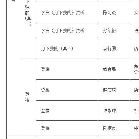
下
独
李白《月下独酌》赏析
陈习杰
文
酌
(其
一)
李白《月下独酌》赏析
孙绍振
语
月下独酌（其一）
袁行霈
历
积
登楼
教育局
诵
登楼
赵庆培
唐
登
楼
登楼
许永璋
杜
登楼
陈炳良
中