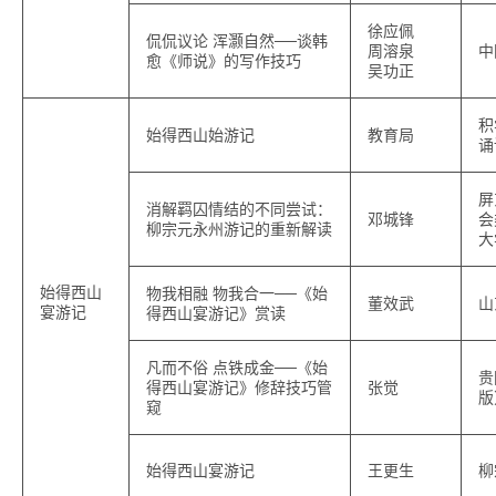
徐应佩
侃侃议论 浑灏自然──谈韩
周溶泉
中
愈《师说》的写作技巧
吴功正
积
始得西山始游记
教育局
诵
屏
消解羁囚情结的不同尝试：
邓城锋
会
柳宗元永州游记的重新解读
大
始得西山
物我相融 物我合一──《始
董效武
山
宴游记
得西山宴游记》赏读
凡而不俗 点铁成金──《始
贵
得西山宴游记》修辞技巧管
张觉
版
窥
始得西山宴游记
王更生
柳