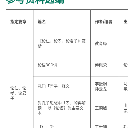
指定篇章
篇名
作者/编者
出
《论仁、论孝、论君子》赏
教育局
析
论语300讲
傅佩荣
论
李振纲
河
孔门「君子」释义
论仁、论
孙云龙
学
孝、论君
子
对孔子思想中「孝」的再解
山
读──以《论语》为主要文
王德旭
学
本
「仁」学
王世明
孔