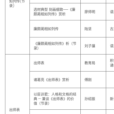
如列传(节
录)
选材典型 刻画细致──《廉
廖师明
语
颇蔺相如列传》赏析
廉颇蔺相如列传
陆坚
古
《廉颇蔺相如列传》析（节
刘子骧
语
录）
积
出师表
教育局
诵
诸葛亮《出师表》赏析
傅刚
以臣训君：人格和文格的经
典 — 兼谈《出师表》的价
孙绍振
新
值（节录）
出师表