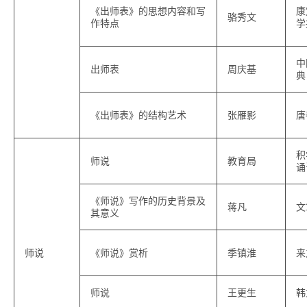
《出师表》的思想内容和写
康
骆秀文
作特点
学
中
出师表
周庆基
典
《出师表》的结构艺术
张雁影
唐
积
师说
教育局
诵
《师说》写作的历史背景及
蒋凡
文
其意义
师说
《师说》赏析
季镇淮
来
师说
王更生
韩