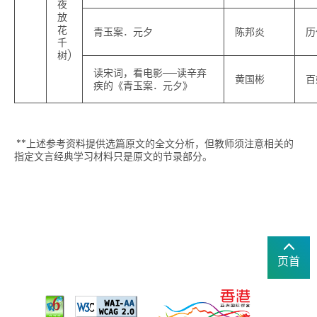
夜
放
花
青玉案．元夕
陈邦炎
历
千
树)
读宋词，看电影──读辛弃
黄国彬
百
疾的《青玉案．元夕》
**上述参考资料提供选篇原文的全文分析，但教师须注意相关的
指定文言经典学习材料只是原文的节录部分。
页首