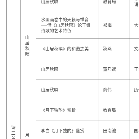
山居秋暝
教育局
诵
水墨画卷中的天籁与禅音
──借《山居秋暝》论王维
郑梅
大
诗歌的艺术特色
山
居
秋
《山居秋暝》的和谐之美
狄燕
文
暝
山居秋暝
董乃斌
王
山居秋暝
商伟
历
《月下独酌》赏析
教育局
诗
李白《月下独酌》鉴赏
田南池
国
三
月
首