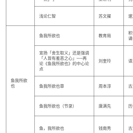
浅论仁智
苏文擢
邃
积
鱼我所欲也
教育局
诵
宣扬「舍生取义」还是强调
「人皆有羞恶之心」──再
刘奎玲
语
论《鱼我所欲也》的中心论
点
鱼我所欲
也
鱼我所欲也章
周本淳
古
鱼我所欲也（节录）
唐满先
历
鱼，我所欲也
钱南秀
古