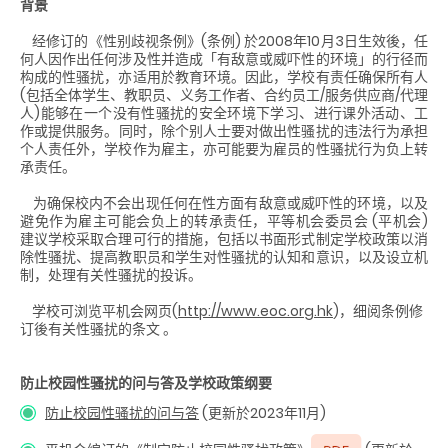
背景
经修订的《性别歧视条例》(条例) 於2008年10月3日生效後，任
何人因作出任何涉及性并造成「有敌意或威吓性的环境」的行径而
构成的性骚扰，亦适用於教育环境。因此，学校有责任确保所有人
(包括全体学生、教职员、义务工作者、合约员工/服务供应商/代理
人)能够在一个没有性骚扰的安全环境下学习、进行课外活动、工
作或提供服务
。同时，除个别人士要对做出性骚扰的违法行为承担
个人责任外，学校作为雇主，亦可能要为雇员的性骚扰行为负上转
承责任。
为确保校内不会出现任何在性方面有敌意或威吓性的环境，以及
避免作为雇主可能会负上的转承责任，平等机会委员会 (平机会)
建议学校采取合理可行的措施，包括以书面形式制定学校政策以消
除性骚扰、提高教职员和学生对性骚扰的认知和意识，以及设立机
制，处理有关性骚扰的投诉
。
学校可浏览平机会网页(
http://www.eoc.org.hk
)，细阅条例修
订後有关性骚扰的条文
。
防止校园性骚扰的问与答及学校政策纲要
防止校园性骚扰的问与答
(更新於2023年11月)