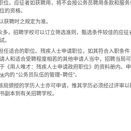
内的职位。应征者如获聘用，将不会按公务员聘用条款和服
位的资格。
应以获聘时之规定为准。
人数众多，招聘学校可以订立筛选准则，甄选条件较佳的应
试。
人士担任适合的职位。残疾人士申请职位，如其符合入职条
请人和适合受聘程度相若的其他申请人当中，招聘当局可
于《用人唯才：残疾人士申请政府职位》的资料册内。申
hk
内的 “公务员队伍的管理-聘任”。
及评核局颁授的学历人士亦可申请，惟其学历必须经过评审
书副本到有关招聘学校。