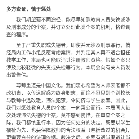
多方查证，慎于惩处
我们期望藉不同途径，能尽早知悉教育人员失德或涉
及刑事成分的个案，并订立处理此类个案的机制，恪遵调
查的程序。
至于严重失职或失德者，即使并无涉及刑事罪行，倘
经局内工作小组反覆考虑案情，并判定其人再不适合担任
教学工作，本局也可能取消其注册教师资格。假如个案只
涉及比较轻微的失责或失检等行为，本局会向有关人员发
出警告信。
尊师重道是中国文化。我们衷心希望为人师表者都不
改初衷，以传道解惑为终身职志，而绝不忍见到个别校长
与教师中途改辙，违法犯禁，令同侪与学生蒙羞。因此，
我们对惩处教育人员的个案，一向秉公而行。本局同人每
次处理违法失德的个案，莫不感到惋惜。在审查个案之
际，我们都慎重行事，因为任何处分的决定，既要以学生
福祉为先，也要保障教师的合法权益（包括改过的机会)，
更需要充分的法理依据。裁决之后，亦要有适当渠道让当