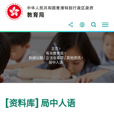
主页 >
有关教育局 >
新闻公报 / 立法会事项 / 其他资讯 >
局中人语
[资料库] 局中人语