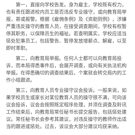
第一，直接向学校告发。身为雇主，学校既有权力，
也有责任跟进校内员工是否违反专业操守，或向教育局举
报，甚或报警。根据《雇佣条例》及《资助则例》，涉嫌
严重违反操守的教育人员，在接受调查期间，学校有权暂
停其职务，以保障员生的福祉。若查明属实，学校应适当
惩处犯事员工，包括警告、暂停发放增薪点、解雇，以至
即时革职。
第二，向教育局举报。任何人士都可以向教育局投
诉，而本局得悉事件后，会展开调查，或向有关执法机构
举报。在得悉确切的调查结果后，个案就会转交局内的工
作小组跟进。
第三，向教育人员专业操守议会投诉。一般来说，如
果学校员生或家长对某位教育人员的操守很不满，可向该
议会投诉，议会会按照既定程序处理，并须在调查及聆讯
工作结束后，向教育局常任秘书长提交报告，包括惩处建
议。常任秘书长会参考其建议，对违反操守的教师作出适
当的跟进或惩处。过去，该议会大部分建议均获采纳。