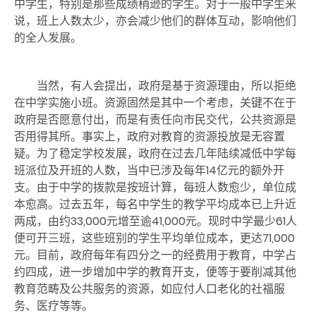
中学生，特别是那些成绩稍逊的学生。对于一般中学生来
说，班上人数太少，亦会减少他们的群体互动，影响他们
的全人发展。
当然，有人会提出，政府是基于资源理由，所以拒绝
在中学实施小班。资源固然是其中一个考虑，关键不在于
政府是否愿意付出，而是有责任向市民交代，公共资源是
否用得其所。事实上，政府对教育的资源投放是无容置
疑。为了稳定学校发展，政府在过去几年陆续减低中学每
班派位及开班的人数，当中已涉及每年14
亿元的额外开
支。由于中学的拨款是按班计算，每班人数愈少，单位成
本愈高。过去五年，每名中学生的教学平均成本已上升近
两成，由约
33,000
元增至逾
41,000
元。现时中学最少
61
人
便可开三班，这些班别的学生平均单位成本，更达
71,000
元。目前，政府每年有四分之一的经费用于教育，中学占
约四成，进一步增加中学的教育开支，便等于要削减其他
教育范畴及公共服务的资源，如应付人口老化的社福服
务、医疗等等。