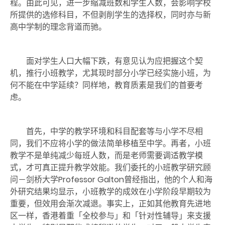
程。由此可见，进一步缩减班数和学生人数，会影响学校
所提供的选修科目，不但剥削学生的选择权，同时亦与新
高中学制的理念背道而驰。
面对学生人口大幅下跌，有意见认为应把握这个契
机，推行小班教学，尤其现时部分小学已经实施小班，为
何不能在中学延续？同样地，教育质素是我们的首要考
虑。
首先，中学的教学环境和科目配套等与小学不尽相
同，我们不应将小学的做法简单移植至中学。再者，小班
教学不是单纯减少每班人数，而是老师需要调适教学模
式，才可真正提升教学效能。我们委托的小班教学研究顾
问－剑桥大学Professor Galton
曾经指出，他的个人和海
外研究结果均显示，小班教学的成效在小学阶段早期较为
重要，但效用会渐次减退。事实上，正如其他教育先进地
区一样，香港着重「全校参与」和「针对性辅导」来支援