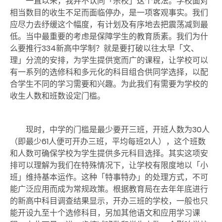
一直以来，我并不认同「杀校」这个说法。学校面对
相当数目的收生不足而面临停办，是一项客观事实。我们
应尽力去纾缓这个幅度，有计划及有序地去把震荡减到最
低。当中最重要的考虑是保障学生的教育质素。我们为什
么要推行334
新高中学制？就是要打破以往太早「文、
理」分流的安排，为学生提供宽而广的课程，让学校可以
有一系列的选修科和多元化的科目组合供同学选择，以配
合学生不同的学习需要和兴趣。为此我们有需要为学校的
收生人数和班数设定门槛。
现时，中学的门槛是最少要开三班，开班人数为30
人
（即最少
61
人便可开办三班，平均每班
21人）
，这个班数
和人数可确保学校为学生提供多元科目选择。其实这项安
排可以理解为我们在特殊情况下，让学校有限度地以「小
班」维持基本运作。这种「特事特办」的处理方式，不可
能广泛应用而成为常规政策。根据教育局在去年年底进行
的新高中科目调查结果显示，开办三班的学校，一般也只
能开设九至十个选修科目，另加其他语文和应用学习课