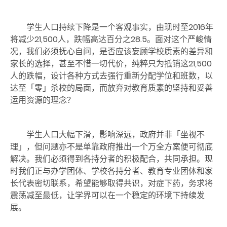
学生人口持续下降是一个客观事实，由现时至2016
年
将减少
21,500
人，跌幅高达百分之
28.5
。面对这个严峻情
况，我们必须抚心自问，是否应该妄顾学校质素的差异和
家长的选择，甚至不惜一切代价，纯粹只为抵销这
21,500
人的跌幅，设计各种方式去强行重新分配学位和班数，以
达至「零」杀校的局面，而放弃对教育质素的坚持和妥善
运用资源的理念？
学生人口大幅下滑，影响深远，政府并非「坐视不
理」，但问题亦不是单靠政府推出一个万全方案便可彻底
解决。我们必须得到各持分者的积极配合，共同承担。现
时我们正与办学团体、学校各持分者、教育专业团体和家
长代表密切联系，希望能够取得共识，对症下药，务求将
震荡减至最低，让学界可以在一个稳定的环境下持续发
展。