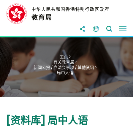
主页 >
有关教育局 >
新闻公报 / 立法会事项 / 其他资讯 >
局中人语
[资料库] 局中人语