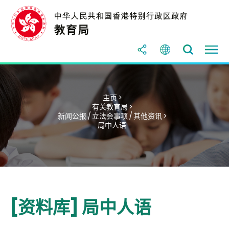
主页 >
有关教育局 >
新闻公报 / 立法会事项 / 其他资讯 >
局中人语
[资料库] 局中人语