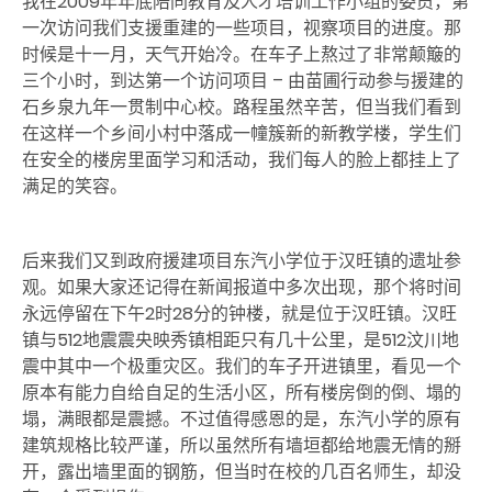
我在2009年年底陪同教育及人才培训工作小组的委员，第
一次访问我们支援重建的一些项目，视察项目的进度。那
时候是十一月，天气开始冷。在车子上熬过了非常颠簸的
三个小时，到达第一个访问项目 – 由苗圃行动参与援建的
石乡泉九年一贯制中心校。路程虽然辛苦，但当我们看到
在这样一个乡间小村中落成一幢簇新的新教学楼，学生们
在安全的楼房里面学习和活动，我们每人的脸上都挂上了
满足的笑容。
后来我们又到政府援建项目东汽小学位于汉旺镇的遗址参
观。如果大家还记得在新闻报道中多次出现，那个将时间
永远停留在下午2时28分的钟楼，就是位于汉旺镇。汉旺
镇与512地震震央映秀镇相距只有几十公里，是512汶川地
震中其中一个极重灾区。我们的车子开进镇里，看见一个
原本有能力自给自足的生活小区，所有楼房倒的倒、塌的
塌，满眼都是震撼。不过值得感恩的是，东汽小学的原有
建筑规格比较严谨，所以虽然所有墙垣都给地震无情的掰
开，露出墙里面的钢筋，但当时在校的几百名师生，却没