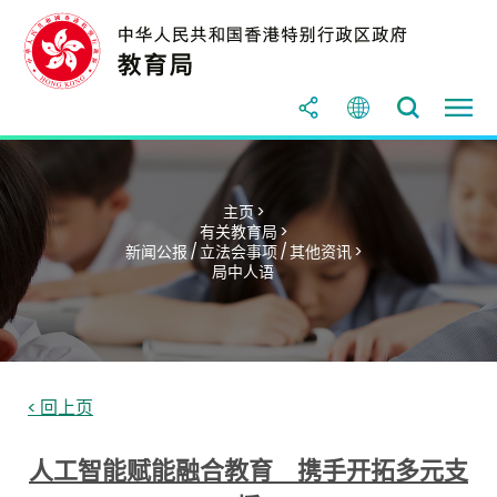
主页 >
有关教育局 >
新闻公报 / 立法会事项 / 其他资讯 >
局中人语
< 回上页
人工智能赋能融合教育 携手开拓多元支