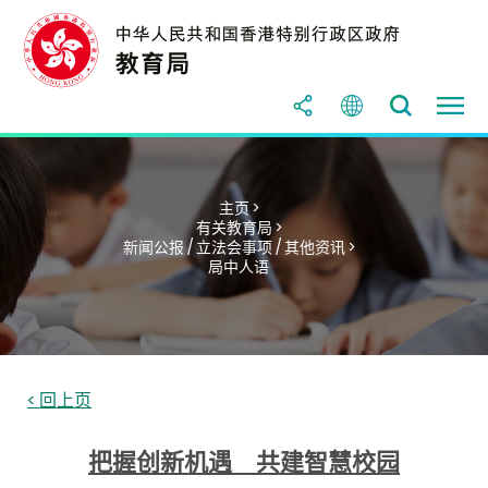
主页 >
有关教育局 >
新闻公报 / 立法会事项 / 其他资讯 >
局中人语
< 回上页
把握创新机遇 共建智慧校园