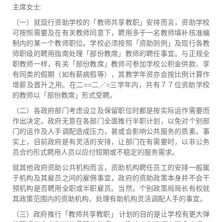
主席女士:
（一）就现行资助学校的「教师共享教职」安排而言，资助学校
可按照需要及在有关教师同意下，聘用多于一名教师填补核准编
制内的某一个教师职位。学校必须按照「资助则例」及现行各教
师职级的聘用指南处理「部份教席」教师的聘任事宜。与正规全
职教师一样，有关「部份教席」教师可参加学校公积金供款、享
有同类的假期（如有薪病假等），其教学年资亦会按比例计算作
增薪及晋升之用。在二○○二／○三学年内，共有７７位资助学校
的教师以「部份教席」形式受聘。
（二）各政府部门考虑设立及保留职位时都是按实际运作需要而
作出决定。政府无意在各部门全面推行半职计划，以免对个别部
门的运作及人手调配造成压力，甚或会影响公共服务的质素。事
实上，目前政府是有灵活的安排，让部门在有需要时，以非公务
员合约形式聘用人员以应付短期或不稳定的服务需求。
就其他政府资助公共机构而言，资助机构聘任员工的安排一般属
于机构及其雇员之间的雇佣事宜，政府的资助政策本身并不会干
预机构是否聘用全职或半职雇员。当然，个别政策局局长有权就
其政策范围内的资助机构，处理有助机构灵活调配人手的事宜。
（三）政府推行「教师共享教职」 计划的目的是让学校有更大弹