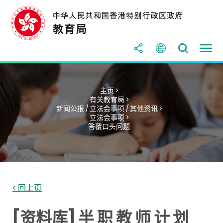
主页 >
有关教育局 >
新闻公报 / 立法会事项 / 其他资讯 >
立法会事项 >
答覆口头问题
< 回上页
[资料库] 半 职 教 师 计 划