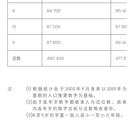
9
84 700
85 400
10
87 200
87 800
11
87 800
89 400
总数
490 400
477 500
注 :
(1)
根 据 统 计 处 于 2002 年 5 月 发 表 以 2001 年 为
基 期 的 人 口 推 算 数 字 为 基 础 。
(2)
由 于 各 年 岁 数 字 都 被 舍 入 为 百 位 数 ， 故 表
内 各 年 岁 的 数 字 总 和 与 总 数 略 有 差 异 。
(3)
6 至 11 岁 的 学 童 一 般 入 读 小 一 至 小 六 年 级 。