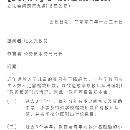
立 法 会 问 题 第 九 条( 书 面 答 复 )
会 议 日 期 ： 二 零 零 二 年 十 月 三 十 日
提 问 者
: 张 文 光 议 员
作 答 者
: 公 务 员 事 务 局 局 长
问 题
:
近 年 适 龄 入 学 儿 童 的 数 目 有 下 降 趋 势 ， 一 些 学 校 因 收
生 人 数 不 足 需 缩 减 班 数 ， 以 致 造 成 常 额 教 师 超 出 编 制 (
“ 教 师 超 额 ” ) 的 情 况 。 就 此 ， 政 府 可 否 告 知 本 会 ：
( 一 )
过 去 3 个 学 年 ， 每 年 分 别 有 多 少 间 官 立 及 资 助
中 学 、 小 学 及 特 殊 学 校 缩 减 班 数 和 有 教 师 超
额 ， 并 按 学 校 分 区 列 出 学 校 数 目 ；
( 二 )
过 去 3 个 学 年 ， 教 育 署 每 年 向 多 少 名 超 额 的 小