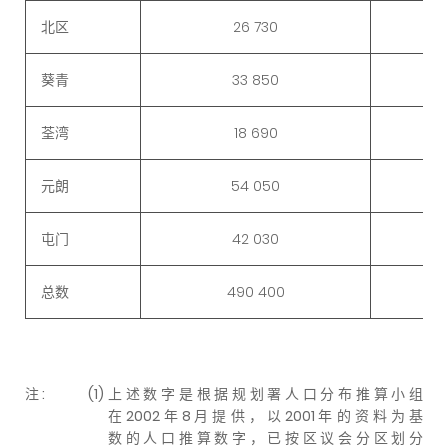
北区
26 730
葵青
33 850
荃湾
18 690
元朗
54 050
屯门
42 030
总数
490 400
注 :
(1)
上 述 数 字 是 根 据 规 划 署 人 口 分 布 推 算 小 组
在 2002 年 8 月 提 供 ， 以 2001 年 的 资 料 为 基
数 的 人 口 推 算 数 字 ， 已 按 区 议 会 分 区 划 分