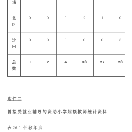
埔
北
0
0
1
2
1
0
区
沙
0
0
1
0
0
3
田
总
1
2
4
38
27
28
数
附 件 二
曾 接 受 就 业 辅 导 的 资 助 小 学 超 额 教 师 统 计 资 料
表 2A ： 任 教 年 资