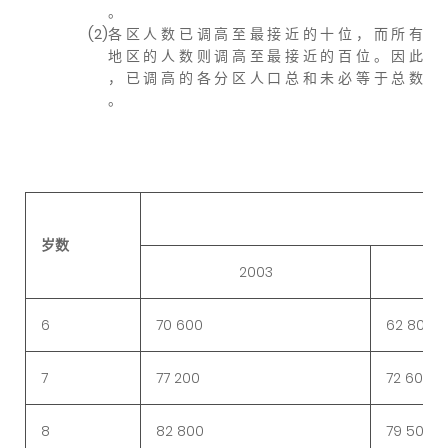
。
(2)
各 区 人 数 已 调 高 至 最 接 近 的 十 位 ， 而 所 有
地 区 的 人 数 则 调 高 至 最 接 近 的 百 位 。 因 此
， 已 调 高 的 各 分 区 人 口 总 和 未 必 等 于 总 数
。
岁数
2003
6
70 600
62 800
7
77 200
72 600
8
82 800
79 500