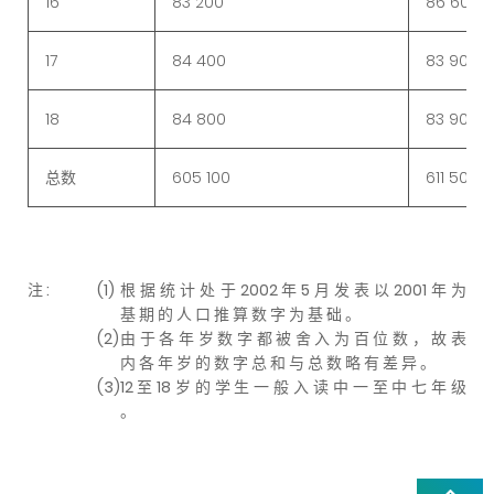
16
83 200
86 600
17
84 400
83 900
18
84 800
83 900
总数
605 100
611 500
注 :
(1)
根 据 统 计 处 于 2002 年 5 月 发 表 以 2001 年 为
基 期 的 人 口 推 算 数 字 为 基 础 。
(2)
由 于 各 年 岁 数 字 都 被 舍 入 为 百 位 数 ， 故 表
内 各 年 岁 的 数 字 总 和 与 总 数 略 有 差 异 。
(3)
12 至 18 岁 的 学 生 一 般 入 读 中 一 至 中 七 年 级
。