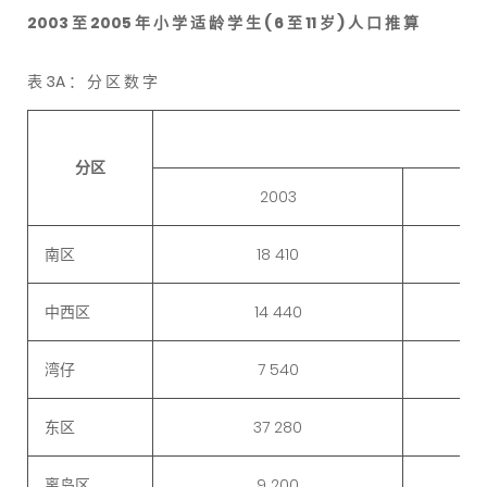
2003 至 2005 年 小 学 适 龄 学 生 ( 6 至 11 岁 ) 人 口 推 算
表 3A ： 分 区 数 字
分区
2003
南区
18 410
中西区
14 440
湾仔
7 540
东区
37 280
离岛区
9 200