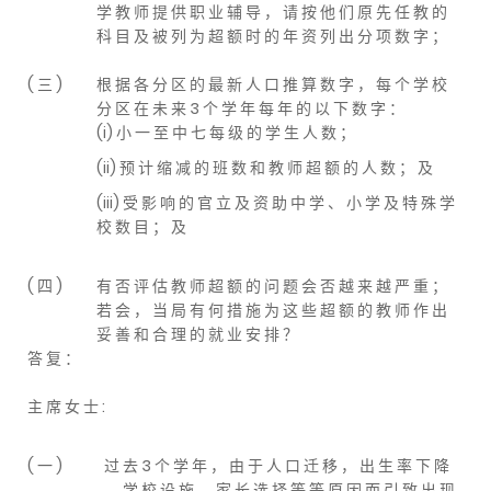
学 教 师 提 供 职 业 辅 导 ， 请 按 他 们 原 先 任 教 的
科 目 及 被 列 为 超 额 时 的 年 资 列 出 分 项 数 字 ；
( 三 )
根 据 各 分 区 的 最 新 人 口 推 算 数 字 ， 每 个 学 校
分 区 在 未 来 3 个 学 年 每 年 的 以 下 数 字 ：
(i) 小 一 至 中 七 每 级 的 学 生 人 数 ；
(ii) 预 计 缩 减 的 班 数 和 教 师 超 额 的 人 数 ； 及
(iii) 受 影 响 的 官 立 及 资 助 中 学 、 小 学 及 特 殊 学
校 数 目 ； 及
( 四 )
有 否 评 估 教 师 超 额 的 问 题 会 否 越 来 越 严 重 ；
若 会 ， 当 局 有 何 措 施 为 这 些 超 额 的 教 师 作 出
妥 善 和 合 理 的 就 业 安 排 ？
答 复 ：
主 席 女 士 :
( 一 )
过 去 3 个 学 年 ， 由 于 人 口 迁 移 ， 出 生 率 下 降
， 学 校 设 施 ， 家 长 选 择 等 等 原 因 而 引 致 出 现