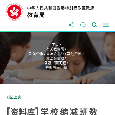
主页 >
有关教育局 >
新闻公报 / 立法会事项 / 其他资讯 >
立法会事项 >
答覆书面问题 >
答覆书面问题
< 回上页
[资料库] 学 校 缩 减 班 数