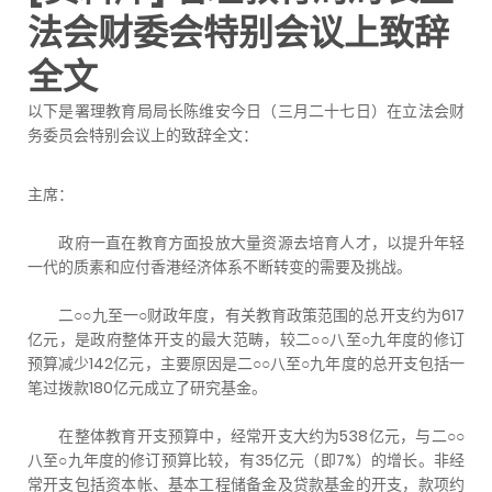
法会财委会特别会议上致辞
全文
以下是署理教育局局长陈维安今日（三月二十七日）在立法会财
务委员会特别会议上的致辞全文：
主席：
政府一直在教育方面投放大量资源去培育人才，以提升年轻
一代的质素和应付香港经济体系不断转变的需要及挑战。
二○○九至一○财政年度，有关教育政策范围的总开支约为617
亿元，是政府整体开支的最大范畴，较二○○八至○九年度的修订
预算减少142亿元，主要原因是二○○八至○九年度的总开支包括一
笔过拨款180亿元成立了研究基金。
在整体教育开支预算中，经常开支大约为538亿元，与二○○
八至○九年度的修订预算比较，有35亿元（即7%）的增长。非经
常开支包括资本帐、基本工程储备金及贷款基金的开支，款项约