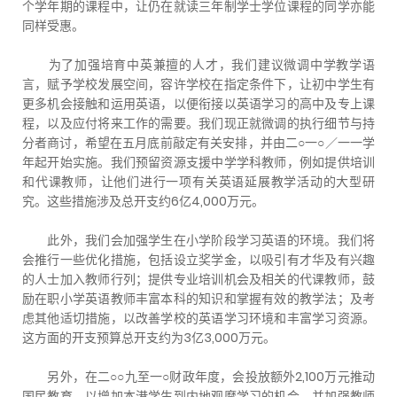
个学年期的课程中，让仍在就读三年制学士学位课程的同学亦能
同样受惠。
为了加强培育中英兼擅的人才，我们建议微调中学教学语
言，赋予学校发展空间，容许学校在指定条件下，让初中学生有
更多机会接触和运用英语，以便衔接以英语学习的高中及专上课
程，以及应付将来工作的需要。我们现正就微调的执行细节与持
分者商讨，希望在五月底前敲定有关安排，并由二○一○／一一学
年起开始实施。我们预留资源支援中学学科教师，例如提供培训
和代课教师，让他们进行一项有关英语延展教学活动的大型研
究。这些措施涉及总开支约6亿4,000万元。
此外，我们会加强学生在小学阶段学习英语的环境。我们将
会推行一些优化措施，包括设立奖学金，以吸引有才华及有兴趣
的人士加入教师行列；提供专业培训机会及相关的代课教师，鼓
励在职小学英语教师丰富本科的知识和掌握有效的教学法；及考
虑其他适切措施，以改善学校的英语学习环境和丰富学习资源。
这方面的开支预算总开支约为3亿3,000万元。
另外，在二○○九至一○财政年度，会投放额外2,100万元推动
国民教育，以增加本港学生到内地观摩学习的机会，并加强教师