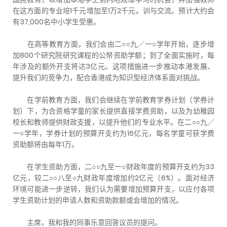
在这方面的专业培1千元增加至1万2千元。训与交流。预计大约会
有37,000名中小学生受惠。
在高等教育方面，我们会由二○○九／一○学年开始，逐步增
加800个研究院研究课程的公帑资助学额；到了全面实施时，每
年涉及的额外开支将达3亿元。这项措施进一步推动本港发展、
提升我们的竞争力，配合香港成为知识型经济体系面对挑战。
在学前教育方面，我们会继续在学前教育学券计划（学券计
划）下，为合资格学童的家长提供直接学费资助，以及为幼稚园
校长和教师提供财政支援，以提升他们的专业水平。在二○○九／
一○学年，学券计划的预算开支约为16亿元，每名学童可获学费
资助额将由每年1万。
在学生资助方面，二○○九至一○财政年度的预算开支约为33
亿元，较二○○八至○九财政年度增加约2亿元（6%）。面对经济
环境可能进一步逆转，我们认为需要增加预算开支，以应付各项
学生资助计划的申请人数和资助款额或会增加的情况。
主席，我和我的同事乐意回答议员的提问。