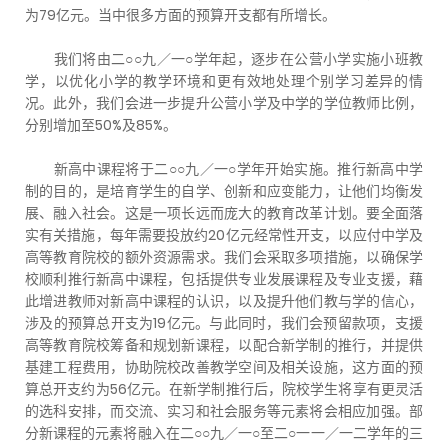
为79亿元。当中很多方面的预算开支都有所增长。
我们将由二○○九／一○学年起，逐步在公营小学实施小班教
学，以优化小学的教学环境和更有效地处理个别学习差异的情
况。此外，我们会进一步提升公营小学及中学的学位教师比例，
分别增加至50%及85%。
新高中课程将于二○○九／一○学年开始实施。推行新高中学
制的目的，是培育学生的自学、创新和应变能力，让他们均衡发
展、融入社会。这是一项长远而庞大的教育改革计划。要全面落
实有关措施，每年需要投放约20亿元经常性开支，以应付中学及
高等教育院校的额外资源需求。我们会采取多项措施，以确保学
校顺利推行新高中课程，包括提供专业发展课程及专业支援，藉
此增进教师对新高中课程的认识，以及提升他们教与学的信心，
涉及的预算总开支为19亿元。与此同时，我们会预留款项，支援
高等教育院校筹备和规划新课程，以配合新学制的推行，并提供
基建工程费用，协助院校改善教学空间及相关设施，这方面的预
算总开支约为56亿元。在新学制推行后，院校学生将享有更灵活
的选科安排，而交流、实习和社会服务等元素将会相应加强。部
分新课程的元素将融入在二○○九／一○至二○一一／一二学年的三