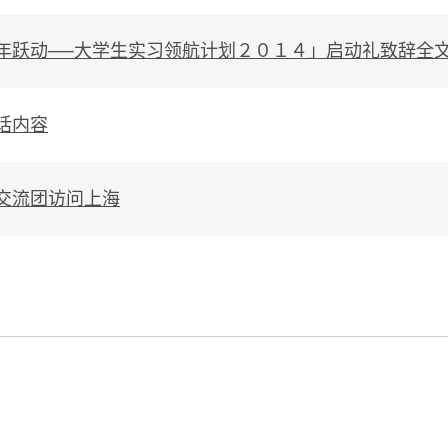
年跃动──大学生实习领航计划２０１４」启动礼致辞全
话内容
交流团访问上海