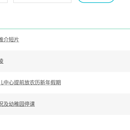
推介短片
凌
儿中心提前放农历新年假期
况及幼稚园停课