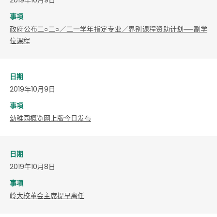
事項
政府公布二○二○／二一学年指定专业／界别课程资助计划──副学
位课程
日期
2019年10月9日
事項
幼稚园概览网上版今日发布
日期
2019年10月8日
事項
岭大校董会主席提早离任