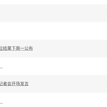
位结果下周一公布
）
记者会开场发言
）