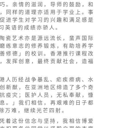
 巧 。 亲 情 的 滋 润 ， 导 师 的 鼓 励 ， 和
 ， 同 样 的 道 理 亦 适 用 于 学 业 上 。 事
 促 进 学 生 对 学 习 的 兴 趣 和 满 足 感 是
 习 英 语 的 成 绩 亦 骄 人 。
 陶 瓷 艺 术 亦 是 源 远 流 长 ， 蜚 声 国 际
 磨 练 意 志 的 修 养 锻 炼 ， 有 助 培 养 学
 善 修 德 」 的 校 训 。 香 港 推 行 课 程 改
 ， 发 挥 创 意 ， 最 终 贡 献 社 会 ， 造 福
 港 人 历 经 战 争 暴 乱 、 疟 疾 痨 病 、 水
 创 新 猷 ， 在 亚 洲 地 区 缔 造 了 多 个 奇
 抗 疫 灾 ； 医 护 人 员 ， 无 私 奉 献 ， 慷
 息 。 」 我 们 相 信 ， 再 艰 难 的 日 子 都
 除 万 难 ， 继 续 光 芒 四 射 。
 凭 着 这 份 信 念 与 坚 持 ， 我 相 信 博 爱