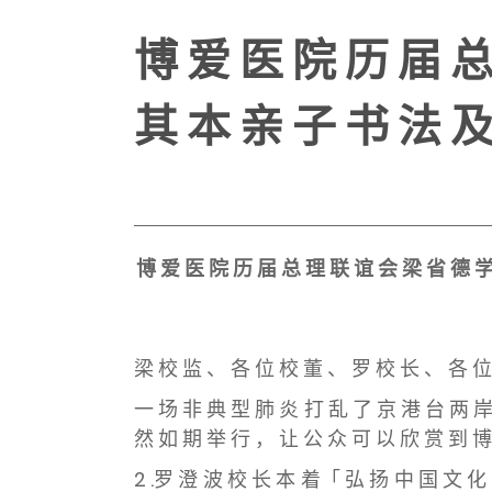
博 爱 医 院 历 届 总
其 本 亲 子 书 法 及
博 爱 医 院 历 届 总 理 联 谊 会 梁 省 德 学
梁 校 监 、 各 位 校 董 、 罗 校 长 、 各 位
一 场 非 典 型 肺 炎 打 乱 了 京 港 台 两 岸
然 如 期 举 行 ， 让 公 众 可 以 欣 赏 到 博
2 .罗 澄 波 校 长 本 着「 弘 扬 中 国 文 化