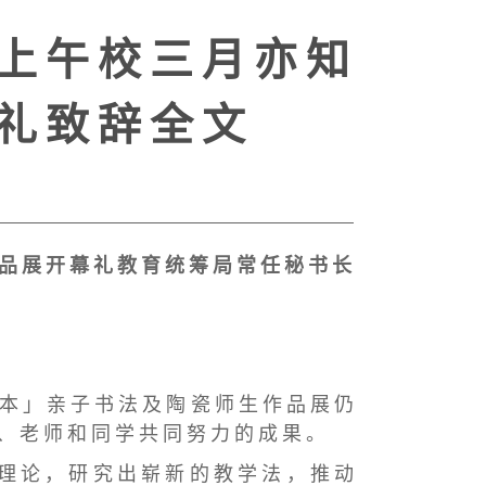
 上 午 校 三 月 亦 知
 礼 致 辞 全 文
 品 展 开 幕 礼 教 育 统 筹 局 常 任 秘 书 长
 本 」 亲 子 书 法 及 陶 瓷 师 生 作 品 展 仍
 、 老 师 和 同 学 共 同 努 力 的 成 果 。
 理 论 ， 研 究 出 崭 新 的 教 学 法 ， 推 动