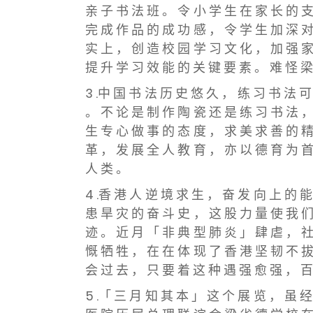
亲 子 书 法 班 。 令 小 学 生 在 家 长 的 支
完 成 作 品 的 成 功 感 ， 令 学 生 加 深 对
实 上 ， 创 造 校 园 学 习 文 化 ， 加 强 家
提 升 学 习 效 能 的 关 键 要 素 。 难 怪 梁
3 .中 国 书 法 历 史 悠 久 ， 练 习 书 法 
。 不 论 是 制 作 陶 瓷 还 是 练 习 书 法 ，
生 专 心 做 事 的 态 度 ， 求 美 求 善 的 精
革 ， 发 展 全 人 教 育 ， 亦 以 德 育 为 首
人 类 。
4 .香 港 人 逆 境 求 生 ， 奋 发 向 上 的 
患 旱 灾 的 奋 斗 史 ， 这 股 力 量 使 我 们
迹 。 近 月 「 非 典 型 肺 炎 」 肆 虐 ， 社
慨 牺 牲 ， 在 在 体 现 了 香 港 坚 韧 不 拔
会 过 去 ， 只 要 着 这 种 遇 强 愈 强 ， 百
5 .「 三 月 知 其 本 」 这 个 展 览 ， 虽 