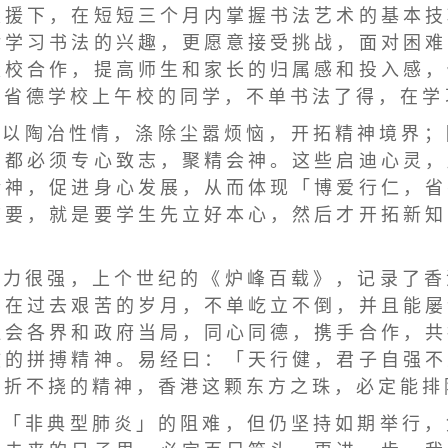
 援 下 ， 在 短 短 三 个 月 内 掌 握 书 法 艺 术 的 基 本 技
 学 习 书 法 的 兴 趣 ， 更 愿 意 接 受 挑 战 ， 面 对 困 难
 校 合 作 ， 提 高 师 生 和 家 长 的 归 属 感 和 投 入 感 ，
 省 德 学 校 上 午 校 的 同 学 ， 不 单 书 法 了 得 ， 在 学
可 以 陶 冶 性 情 ， 涤 除 尘 嚣 烦 恼 ， 开 拓 精 神 境 界 ；
 都 必 须 专 心 致 志 ， 聚 精 会 神 。 这 些 启 迪 心 灵 ，
 神 ， 促 进 身 心 发 展 ， 从 而 体 现 「 博 爱 行 仁 ， 省
 要 ， 就 是 要 学 生 先 立 好 本 心 ， 然 后 才 开 拓 新 知
能 力 很 强 ， 上 个 世 纪 的 《 炉 峰 百 载 》 ， 记 录 了 香
 在 过 去 艰 苦 的 岁 月 ， 不 单 屹 立 不 倒 ， 并 且 能 屡
 会 各 界 和 政 府 当 局 ， 同 心 同 德 ， 携 手 合 作 ， 共
 的 拼 搏 精 神 。 易 经 曰 ： 「 天 行 健 ， 君 子 自 强 不
 折 不 挠 的 精 神 ， 香 港 这 颗 东 方 之 珠 ， 必 定 能 排
经 「 非 典 型 肺 炎 」 的 阻 难 ， 但 仍 坚 持 如 期 举 行 ，