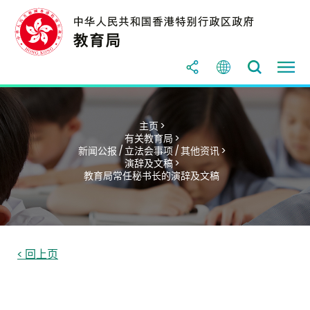
主页 >
有关教育局 >
新闻公报 / 立法会事项 / 其他资讯 >
演辞及文稿 >
教育局常任秘书长的演辞及文稿
< 回上页