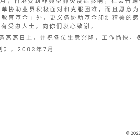
 月 ， 香 港 受 到 非 典 型 肺 炎 疫 症 影 响 ， 社 会 普 遍
 单 协 助 业 界 积 极 面 对 和 克 服 困 难 ， 而 且 愿 意 为
 教 育 基 金 」 外 ， 更 义 务 协 助 基 金 印 制 精 美 的 感
 有 受 惠 人 士 ， 向 你 们 衷 心 致 谢 。
 务 蒸 蒸 日 上 ， 并 祝 各 位 生 意 兴 隆 ， 工 作 愉 快 。 
》 ， 2 0 0 3 年 7 月
© 20