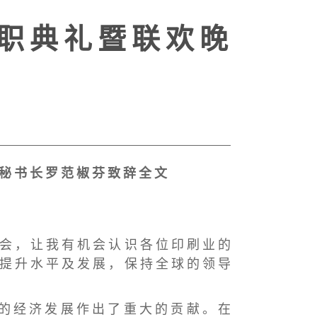
 职 典 礼 暨 联 欢 晚
 秘 书 长 罗 范 椒 芬 致 辞 全 文
 会 ， 让 我 有 机 会 认 识 各 位 印 刷 业 的
 提 升 水 平 及 发 展 ， 保 持 全 球 的 领 导
 的 经 济 发 展 作 出 了 重 大 的 贡 献 。 在