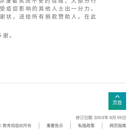
 弥 漫 着 焦 虑 不 安 的 情 绪 ， 大 部 分 行
 受 疫 症 影 响 的 其 他 人 士 出 一 分 力 。
 谢 状 ， 送 给 所 有 捐 款 赞 助 人 。 在 此
多 谢 。
页首
修订日期: 2003年 9月 05日
22. 教育局版权所有
重要告示
私隐政策
网页指南