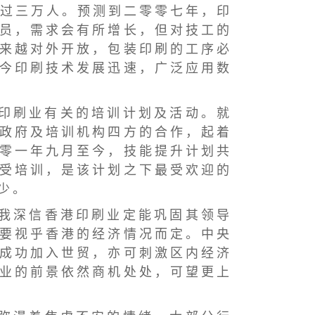
 过 三 万 人 。 预 测 到 二 零 零 七 年 ， 印
 员 ， 需 求 会 有 所 增 长 ， 但 对 技 工 的
 来 越 对 外 开 放 ， 包 装 印 刷 的 工 序 必
 今 印 刷 技 术 发 展 迅 速 ， 广 泛 应 用 数
 印 刷 业 有 关 的 培 训 计 划 及 活 动 。 就
 政 府 及 培 训 机 构 四 方 的 合 作 ， 起 着
 零 一 年 九 月 至 今 ， 技 能 提 升 计 划 共
 受 培 训 ， 是 该 计 划 之 下 最 受 欢 迎 的
 少 。
 我 深 信 香 港 印 刷 业 定 能 巩 固 其 领 导
 要 视 乎 香 港 的 经 济 情 况 而 定 。 中 央
 成 功 加 入 世 贸 ， 亦 可 刺 激 区 内 经 济
 业 的 前 景 依 然 商 机 处 处 ， 可 望 更 上