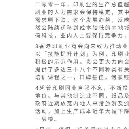
二 零 零 一 年 ， 印 刷 业 的 生 产 总 值 
刷 业 的 人 力 需 求 会 保 持 稳 定 ， 其 中
需 求 则 下 跌 。 这 个 发 展 趋 势 ， 反 映
然 会 陆 续 迁 移 到 成 本 较 低 的 内 地 城
码 科 技 ， 业 内 人 士 要 保 持 竞 争 力 ，
3.香 港 印 刷 业 商 会 向 来 致 力 推 动 业
以 「 技 能 提 升 计 划 」 为 例 ， 印 刷 业
积 极 的 示 范 作 用 。 贵 会 更 大 力 向 会
提 供 了 多 达 三 十 八 个 不 同 种 类 有 关
培 训 课 程 之 一 ， 口 碑 甚 佳 。 何 家 铿
4.凭 着 印 刷 同 业 自 强 不 息 ， 不 断 投
地 位 。 与 其 他 制 造 业 不 同 ， 纸 品 及
政 府 近 期 放 宽 内 地 人 来 港 旅 游 及 颁
活 动 ， 加 上 生 产 成 本 近 年 大 幅 下 降
一 层 楼 。