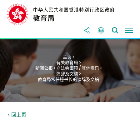
主页 >
有关教育局 >
新闻公报 / 立法会事项 / 其他资讯 >
演辞及文稿 >
教育局常任秘书长的演辞及文稿
< 回上页