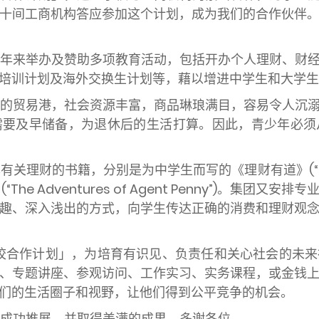
十间工商机构答应参加这个计划，成为我们的合作伙伴
年来举办及赞助多项教育活动，包括开办个人理财、财
培训计划及海外交换生计划等，藉以增进中学生和大学生
的贸易港，社会资源丰富，商品琳琅满目，容易令人沉
需要及早储备，为退休后的生活打算。因此，青少年必须
财的书籍，分别是为中学生而写的《理财有道》(“Making 
(
“The Adventures of Agent Penny”
)。集团又安排专
趣、深入浅出的方式，向学生传达正确的消费和理财观
校合作计划」，为培育有识见、负责任和关心社会的未来
、专题讲座、参观访问、工作实习、实务课程，或金钱
们的生活圈子和视野，让他们得到公平竞争的机会。
成功推展，并取得美满的成果。多谢各位。