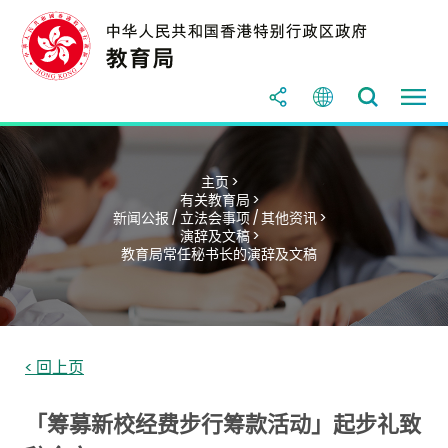
主页 >
有关教育局 >
新闻公报 / 立法会事项 / 其他资讯 >
演辞及文稿 >
教育局常任秘书长的演辞及文稿
< 回上页
「筹募新校经费步行筹款活动」起步礼致