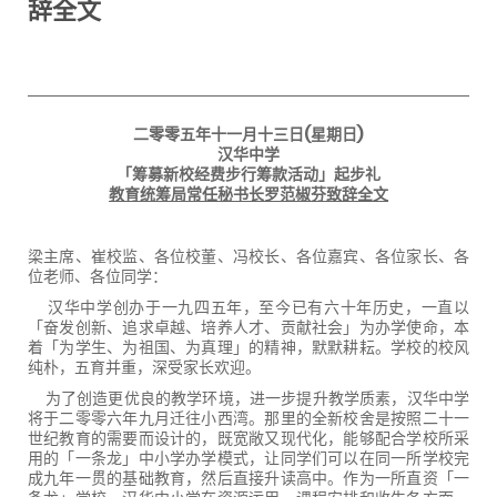
辞全文
二零零五年十一月十三日
(星期日)
汉华中学
「筹募新校经费步行筹款活动」起步礼
教育统筹局常任秘书长罗范椒芬致辞全文
梁主席、崔校监、各位校董、冯校长、各位嘉宾、各位家长、各
位老师、各位同学：
汉华中学创办于一九四五年，至今已有六十年历史，一直以
「奋发创新、追求卓越、培养人才、贡献社会」为办学使命，本
着「为学生、为祖国、为真理」的精神，默默耕耘。学校的校风
纯朴，五育并重，深受家长欢迎。
为了创造更优良的教学环境，进一步提升教学质素，汉华中学
将于二零零六年九月迁往小西湾。那里的全新校舍是按照二十一
世纪教育的需要而设计的，既宽敞又现代化，能够配合学校所采
用的「一条龙」中小学办学模式，
让同学
们
可以在同一所学校完
成九年一贯的基础教育，然后直接升读高中。作为一所直资「一