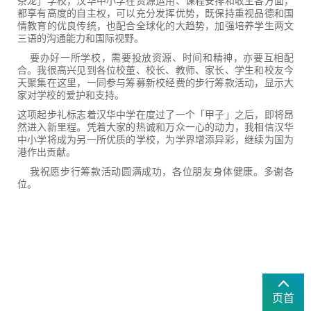
条龙」学校，汉华中小学在资源运用、课程安排和收生各方面，
都享有高度的自主权，可以充分发挥优势，既保持重视品德和国
情
教育的
优良传统，也配合全球化的大趋势，加强培养学生两文
三语的沟通能力和国际视野
。
要办好一所学校，需要投放资源、时间和精神，亦要互相配
合。我很高兴见到各位校董、校长、教师、家长、学生和校友今
天聚集在这里，一同参与筹募新校经费的步行筹款活动，显示大
家对学校的爱护和支持。
这项起步礼标志着汉华中学在度过了一个「甲子」之后，即将昂
然进入新里程。凭着大家的热诚和万众一心的动力，我相信汉华
中小学将成为另一所优质的学校，为学界增添异彩，继续为国为
港作出贡献。
我祝愿步行筹款活动圆满成功，各位朋友身体健康。多谢各
位。
页首