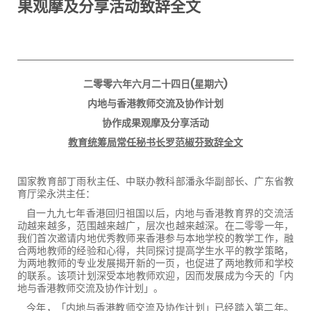
果观摩及分享活动致辞全文
二零零六年六月二十四日
(
星期六
)
内地与香港教师交流及协作计划
协作成果观摩及分享活动
教育统筹局常任秘书
长罗范椒芬致辞全文
国家教育部丁雨秋主任、中联办教科部潘永华副部长、广东省教
育厅梁永洪主任：
自一九九七年香港回归祖国以后，内地与香港教育界的交流活
动越来越多，范围越来越广，层次也越来越深。在二零零一年，
我们首次邀请内地优秀教师来香港参与本地学校的教学工作，融
合两地教师的经验和心得，共同探讨提高学生水平的教学策略，
为两地教师的专业发展揭开新的一页，也促进了两地教师和学校
的联系。该项计划深受本地教师欢迎，因而发展成为今天的「内
地与香港教师交流及协作计划」。
今年，「内地与香港教师交流及协作计划」已经踏入第二年。