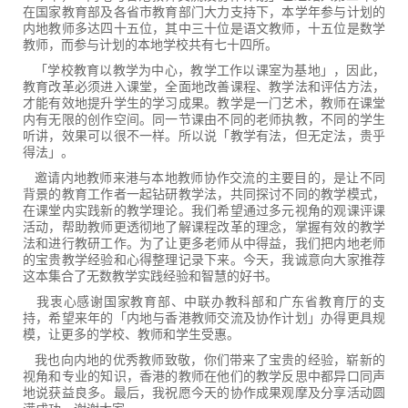
在国家教育部及各省市教育部门大力支持下，本学年参与计划的
内地教师多达四十五位，其中三十位是语文教师，十五位是数学
教师，而参与计划的本地学校共有七十四所。
「学校教育以教学为中心，教学工作以课室为基地」，因此，
教育改革必须进入课堂，全面地改善课程、教学法和评估方法，
才能有效地提升学生的学习成果。教学是一门艺术，教师在课堂
内有无限的创作空间。同一节课由不同的老师执教，不同的学生
听讲，效果可以很不一样。所以说「教学有法，但无定法，贵乎
得法」。
邀请内地教师来港与本地教师协作交流的主要目的，是让不同
背景的教育工作者一起钻研教学法，共同探讨不同的教学模式，
在课堂内实践新的教学理论。我们希望通过多元视角的观课评课
活动，帮助教师更透彻地了解课程改革的理念，掌握有效的教学
法和进行教研工作。为了让更多老师从中得益，我们把内地老师
的宝贵教学经验和心得整理记录下来。今天，我诚意向大家推荐
这本集合了无数教学实践经验和智慧的好书。
我衷心感谢国家教育部、中联办教科部和广东省教育厅的支
持，希望来年的「内地与香港教师交流及协作计划」办得更具规
模，让更多的学校、教师和学生受惠。
我也向内地的优秀教师致敬，你们带来了宝贵的经验，崭新的
视角和专业的知识，香港的教师在他们的教学反思中都异口同声
地说获益良多。最后，我祝愿今天的协作成果观摩及分享活动圆