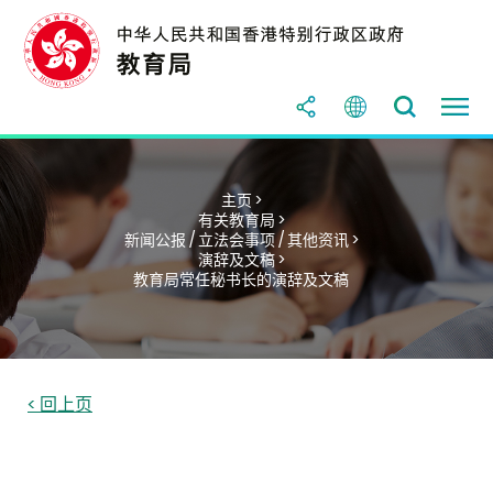
主页 >
有关教育局 >
新闻公报 / 立法会事项 / 其他资讯 >
演辞及文稿 >
教育局常任秘书长的演辞及文稿
< 回上页