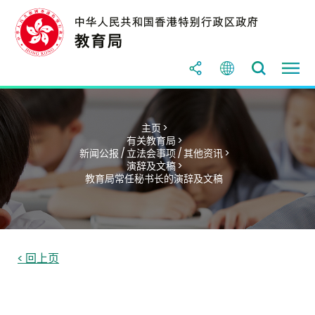
主页 >
有关教育局 >
新闻公报 / 立法会事项 / 其他资讯 >
演辞及文稿 >
教育局常任秘书长的演辞及文稿
< 回上页