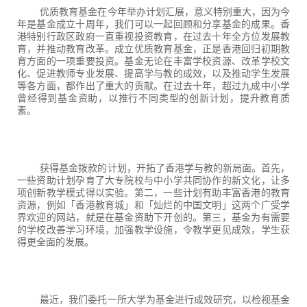
优质教育基金在今年举办计划汇展，意义特别重大，因为今
年是基金成立十周年，我们可以一起回顾和分享基金的成果。香
港特别行政区政府一直重视投资教育，在过去十年全方位发展教
育，并推动教育改革。成立优质教育基金，正是香港回归初期教
育方面的一项重要投资。基金无论在丰富学校资源、改革学校文
化、促进教师专业发展、提高学与教的成效，以及推动学生发展
等各方面，都作出了重大的贡献。在过去十年，超过九成中小学
曾经得到基金资助，以推行不同类型的创新计划，提升教育质
素。
获得基金拨款的计划，开拓了香港学与教的新局面。首先，
一些资助计划孕育了大专院校与中小学共同协作的新文化，让多
项创新教学模式得以实验。第二，一些计划有助丰富香港的教育
资源，例如「香港教育城」和「灿烂的中国文明」这两个广受学
界欢迎的网站，就是在基金资助下开创的。第三，基金为有需要
的学校改善学习环境，加强教学设施，令教学更见成效，学生获
得更全面的发展。
最近，我们委托一所大学为基金进行成效研究，以检视基金