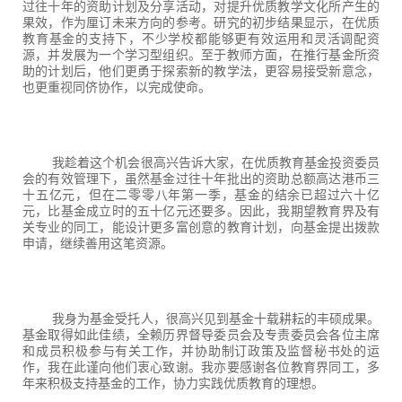
过往十年的资助计划及分享活动，对提升优质教学文化所产生的
果效，作为厘订未来方向的参考。研究的初步结果显示，在优质
教育基金的支持下，不少学校都能够更有效运用和灵活调配资
源，并发展为一个学习型组织。至于教师方面，在推行基金所资
助的计划后，他们更勇于探索新的教学法，更容易接受新意念，
也更重视同侪协作，以完成使命。
我趁着这个机会很高兴告诉大家，在优质教育基金投资委员
会的有效管理下，虽然基金过往十年批出的资助总额高达港币三
十五亿元，但在二零零八年第一季，基金的结余已超过六十亿
元，比基金成立时的五十亿元还要多。因此，我期望教育界及有
关专业的同工，能设计更多富创意的教育计划，向基金提出拨款
申请，继续善用这笔资源。
我身为基金受托人，很高兴见到基金十载耕耘的丰硕成果。
基金取得如此佳绩，全赖历界督导委员会及专责委员会各位主席
和成员积极参与有关工作，并协助制订政策及监督秘书处的运
作，我在此谨向他们衷心致谢。我亦要感谢各位教育界同工，多
年来积极支持基金的工作，协力实践优质教育的理想。